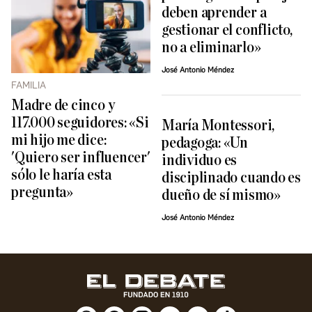
deben aprender a
gestionar el conflicto,
no a eliminarlo»
José Antonio Méndez
FAMILIA
Madre de cinco y
117.000 seguidores: «Si
María Montessori,
mi hijo me dice:
pedagoga: «Un
'Quiero ser influencer'
individuo es
sólo le haría esta
disciplinado cuando es
pregunta»
dueño de sí mismo»
José Antonio Méndez