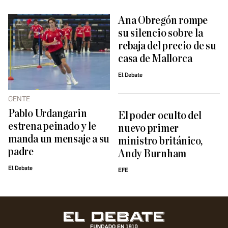
Ana Obregón rompe
su silencio sobre la
rebaja del precio de su
casa de Mallorca
El Debate
GENTE
Pablo Urdangarin
El poder oculto del
estrena peinado y le
nuevo primer
manda un mensaje a su
ministro británico,
padre
Andy Burnham
El Debate
EFE