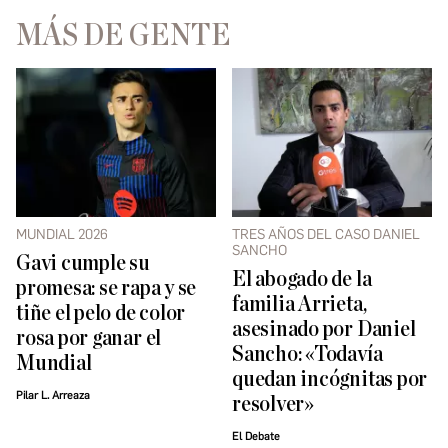
MÁS DE GENTE
MUNDIAL 2026
TRES AÑOS DEL CASO DANIEL
SANCHO
Gavi cumple su
El abogado de la
promesa: se rapa y se
familia Arrieta,
tiñe el pelo de color
asesinado por Daniel
rosa por ganar el
Sancho: «Todavía
Mundial
quedan incógnitas por
Pilar L. Arreaza
resolver»
El Debate