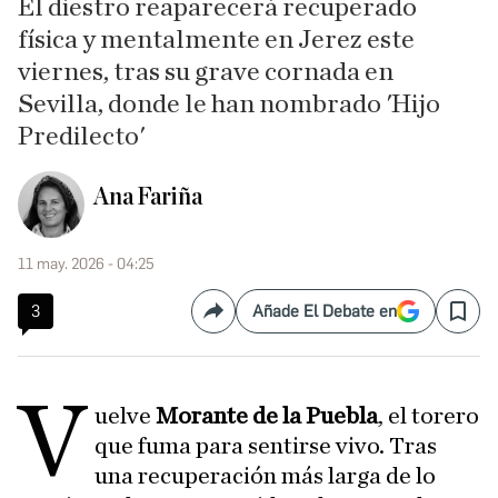
El diestro reaparecerá recuperado
física y mentalmente en Jerez este
viernes, tras su grave cornada en
Sevilla, donde le han nombrado 'Hijo
Predilecto'
Ana Fariña
11 may. 2026 - 04:25
3
Añade El Debate en
Compartir
Save
V
uelve
Morante de la Puebla
, el torero
que fuma para sentirse vivo. Tras
una recuperación más larga de lo