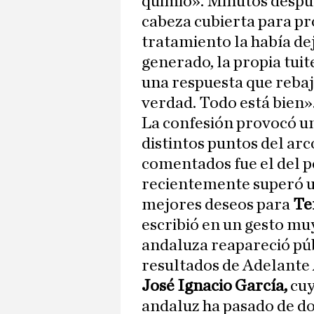
quimio». Minutos despu
cabeza cubierta para pro
tratamiento la había dej
generado, la propia tui
una respuesta que rebaj
verdad. Todo está bien»
La confesión provocó u
distintos puntos del arc
comentados fue el del p
recientemente superó un
mejores deseos para
Te
escribió en un gesto mu
andaluza reapareció pú
resultados de Adelante
José Ignacio García,
cuy
andaluz ha pasado de do