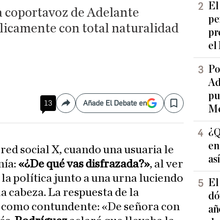
El
a coportavoz de Adelante
pe
licamente con total naturalidad
pr
el
Po
Ad
pu
13
Añade El Debate en
Compartir
Save
Me
¿Q
en
 red social X, cuando una usuaria le
as
nía:
«¿De qué vas disfrazada?»
, al ver
 la política junto a una urna luciendo
El
la cabeza. La respuesta de la
dó
ta como contundente: «De señora con
añ