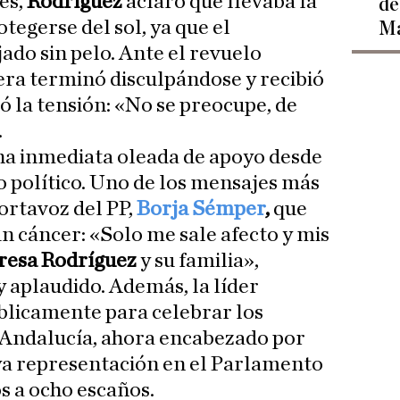
és,
Rodríguez
aclaró que llevaba la
de
tegerse del sol, ya que el
Ma
ado sin pelo. Ante el revuelo
tera terminó disculpándose y recibió
ó la tensión: «No se preocupe, de
.
na inmediata oleada de apoyo desde
o político. Uno de los mensajes más
ortavoz del PP,
Borja Sémper
,
que
 cáncer: «Solo me sale afecto y mis
resa Rodríguez
y su familia»,
y aplaudido. Además, la líder
blicamente para celebrar los
 Andalucía, ahora encabezado por
a representación en el Parlamento
s a ocho escaños.