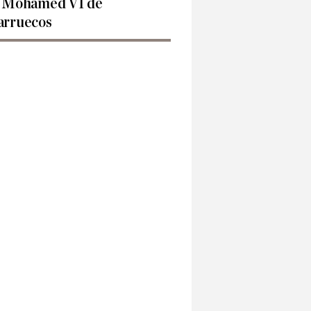
 Mohamed VI de
rruecos