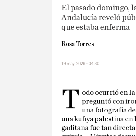
El pasado domingo, l
Andalucía reveló púb
que estaba enferma
Rosa Torres
19 may. 2026 - 04:30
T
odo ocurrió en la
preguntó con iro
una fotografía de
una kufiya palestina en 
gaditana fue tan direc