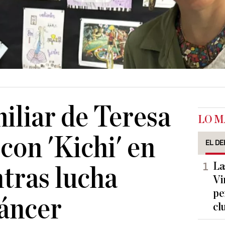
miliar de Teresa
LO M
con 'Kichi' en
EL DE
La
tras lucha
Vi
pe
cáncer
cl