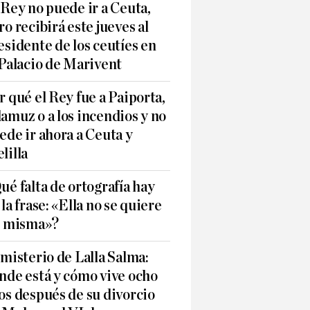
 Rey no puede ir a Ceuta,
ro recibirá este jueves al
esidente de los ceutíes en
 Palacio de Marivent
r qué el Rey fue a Paiporta,
amuz o a los incendios y no
ede ir ahora a Ceuta y
lilla
ué falta de ortografía hay
 la frase: «Ella no se quiere
í misma»?
 misterio de Lalla Salma:
nde está y cómo vive ocho
os después de su divorcio