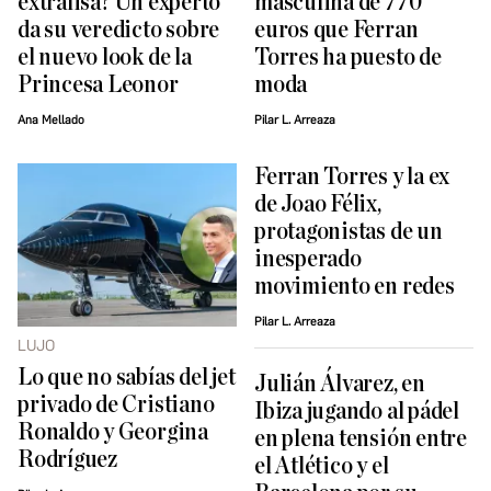
extralisa? Un experto
masculina de 770
da su veredicto sobre
euros que Ferran
el nuevo look de la
Torres ha puesto de
Princesa Leonor
moda
Ana Mellado
Pilar L. Arreaza
Ferran Torres y la ex
de Joao Félix,
protagonistas de un
inesperado
movimiento en redes
Pilar L. Arreaza
LUJO
Lo que no sabías del jet
Julián Álvarez, en
privado de Cristiano
Ibiza jugando al pádel
Ronaldo y Georgina
en plena tensión entre
Rodríguez
el Atlético y el