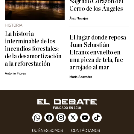
Sagrado Corazón del
Cerro de los Ángeles
Álex Navajas
HISTORIA
La historia
El lugar donde reposa
interminable de los
Juan Sebastián
incendios forestales:
Elcano: envuelto en
de la desamortización
una pieza de tela, fue
a la reforestación
arrojado al mar
Antonio Flores
María Saavedra
QUIÉNES SOMOS
CONTÁCTANOS