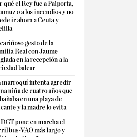
r qué el Rey fue a Paiporta,
amuz o a los incendios y no
ede ir ahora a Ceuta y
lilla
 cariñoso gesto de la
milia Real con Jaume
glada en la recepción a la
ciedad balear
 marroquí intenta agredir
una niña de cuatro años que
 bañaba en una playa de
icante y la madre lo evita
 DGT pone en marcha el
rril bus-VAO más largo y