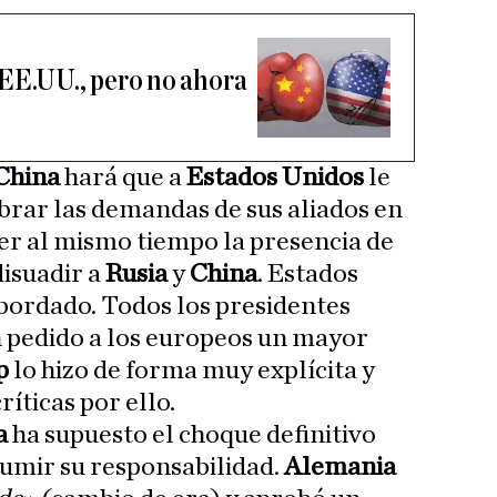
EE.UU., pero no ahora
China
hará que a
Estados Unidos
le
ibrar las demandas de sus aliados en
r al mismo tiempo la presencia de
disuadir a
Rusia
y
China
. Estados
bordado. Todos los presidentes
 pedido a los europeos un mayor
p
lo hizo de forma muy explícita y
ríticas por ello.
a
ha supuesto el choque definitivo
umir su responsabilidad.
Alemania