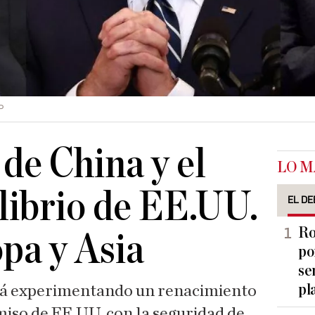
P
 de China y el
LO M
ilibrio de EE.UU.
EL DE
Ro
pa y Asia
po
se
pl
stá experimentando un renacimiento
iso de EE.UU. con la seguridad de