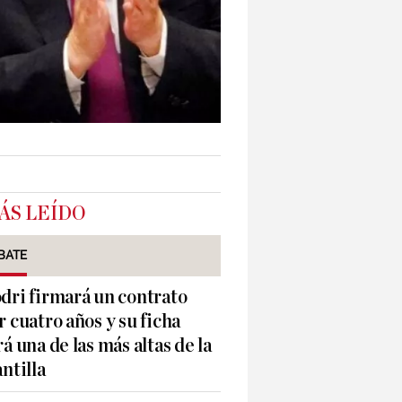
ÁS LEÍDO
BATE
dri firmará un contrato
r cuatro años y su ficha
rá una de las más altas de la
antilla