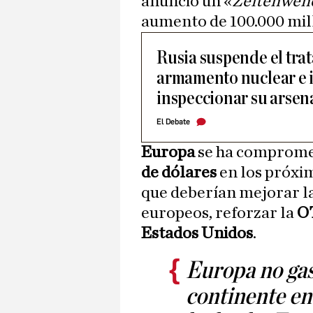
anunció un «
Zeitenwen
aumento de 100.000 mill
Rusia suspende el tra
armamento nuclear e 
inspeccionar su arsen
El Debate
Europa
se ha compromet
de dólares
en los próxi
que deberían mejorar la
europeos, reforzar la
O
Estados Unidos
.
Europa no gas
continente en