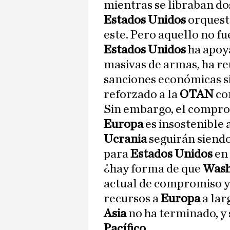
mientras se libraban do
Estados Unidos
orquest
este. Pero aquello no fu
Estados Unidos
ha apoy
masivas de armas, ha r
sanciones económicas s
reforzado a la
OTAN
con
Sin embargo, el compro
Europa
es insostenible 
Ucrania
seguirán siendo
para
Estados Unidos
en 
¿hay forma de que
Wash
actual de compromiso y 
recursos a
Europa
a lar
Asia
no ha terminado, y 
Pacífico
.