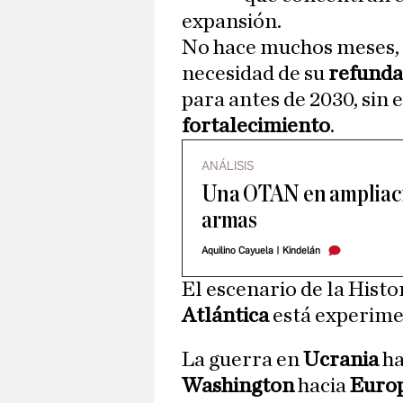
expansión.
No hace muchos meses, a
necesidad de su
refunda
para antes de 2030, sin
fortalecimiento
.
ANÁLISIS
Una OTAN en ampliaci
armas
Aquilino Cayuela
|
Kindelán
El escenario de la Hist
Atlántica
está experime
La guerra en
Ucrania
ha
Washington
hacia
Euro