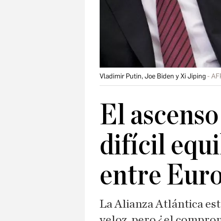
Vladimir Putin, Joe Biden y Xi Jiping
AF
El ascenso
difícil equ
entre Euro
La Alianza Atlántica e
veloz, pero ¿el comprom