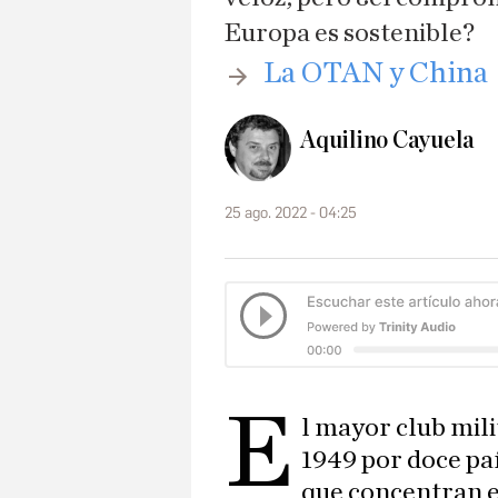
Europa es sostenible?
La OTAN y China
Aquilino Cayuela
25 ago. 2022 - 04:25
E
l mayor club mil
1949 por doce paí
que concentran e