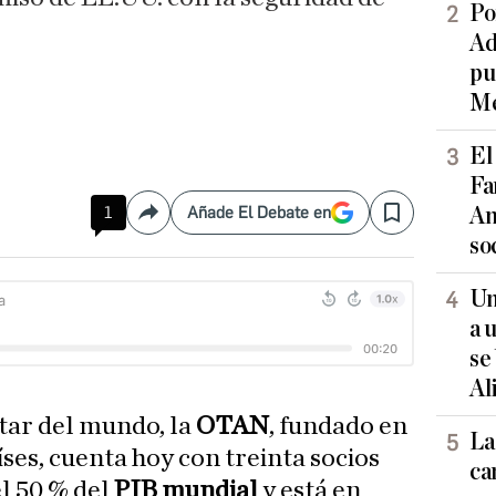
Po
Ad
pu
Me
El
Fa
1
Añade El Debate en
An
Compartir
Save
so
Un
a 
se
Al
itar del mundo, la
OTAN
, fundado en
La
ses, cuenta hoy con treinta socios
ca
l 50 % del
PIB mundial
y está en