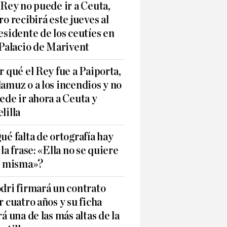
 Rey no puede ir a Ceuta,
ro recibirá este jueves al
esidente de los ceutíes en
 Palacio de Marivent
r qué el Rey fue a Paiporta,
amuz o a los incendios y no
ede ir ahora a Ceuta y
lilla
ué falta de ortografía hay
 la frase: «Ella no se quiere
í misma»?
dri firmará un contrato
r cuatro años y su ficha
rá una de las más altas de la