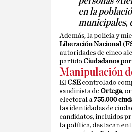
personas «tie
en la població
municipales,
Además, la policía y m
Liberación Nacional
(
F
autoridades de cinco al
partido
Ciudadanos por 
Manipulación de
El
CSE
controlado com
sandinista de
Ortega
, o
electoral a
755.000 ciu
las identidades de ciud
candidatos, incluidos pre
la política, destacan en