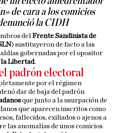
ne un efecto amedrentador
n» de cara a los comicios
 denunció la CIDH
iembros del
Frente Sandinista de
SLN
) sustituyeron de facto a las
caldías gobernadas por el opositor
la Libertad
.
l padrón electoral
pletamente por el régimen
rdenó dar de baja del padrón
dadanos
que junto a la usurpación de
adanos que aparecen inscritos como
sos, fallecidos, exiliados o ajenos a
tre las anomalías de unos comicios