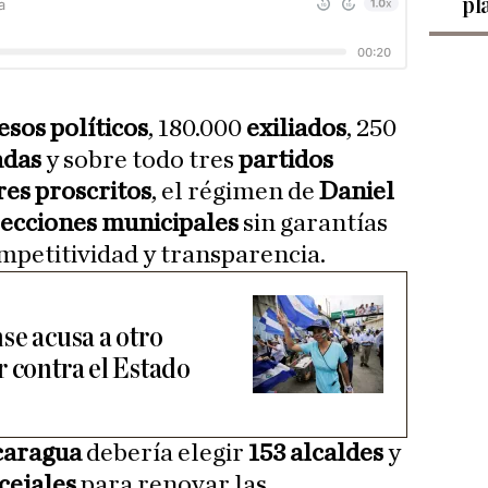
pl
esos políticos
, 180.000
exiliados
, 250
adas
y sobre todo tres
partidos
res proscritos
, el régimen de
Daniel
lecciones municipales
sin garantías
mpetitividad y transparencia.
se acusa a otro
r contra el Estado
caragua
debería elegir
153 alcaldes
y
cejales
para renovar las