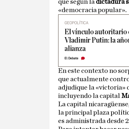
que según la
dictadura s
«democracia popular».
GEOPOLÍTICA
El vínculo autoritario
Vladimir Putin: la año
alianza
El Debate
En este contexto no so
que actualmente controla
adjudique la «victoria»
incluyendo la capital
M
La capital nicaragüense,
la principal plaza políti
es administrada desde 2