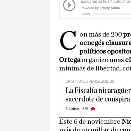
C
on más de 200
pr
oenegés clausur
políticos oposito
Ortega
organizó unas
e
mínimas de libertad, co
CRISTIANOS PERSEGUIDOS
La Fiscalía nicaragüen
sacerdote de conspira
El Debate
|
EFE
Este 6 de noviembre
Ni
más de un millar de
con