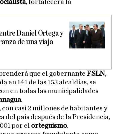
ocialista
, fortalecerá la
 entre Daniel Ortega y
ranza de una viaja
rprenderá que el gobernante
FSLN
,
 en 141 de las 153 alcaldías, se
 con en todas las municipalidades
anagua
.
 con casi 2 millones de habitantes y
ca del país después de la Presidencia,
001 por el
orteguismo
.