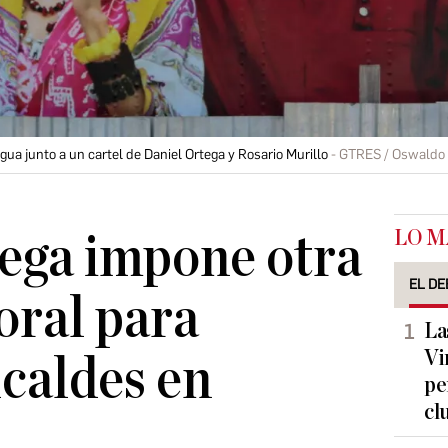
ua junto a un cartel de Daniel Ortega y Rosario Murillo
GTRES / Oswaldo 
LO M
ega impone otra
EL DE
oral para
La
Vi
lcaldes en
pe
cl