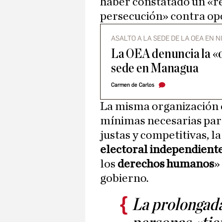
haber constatado un «r
persecución» contra opo
ASALTO A LA SEDE DE LA OEA EN 
La OEA denuncia la «o
sede en Managua
Carmen de Carlos
La misma organización c
mínimas necesarias para 
justas y competitivas, 
electoral independient
los
derechos humanos
»
gobierno.
La prolongada