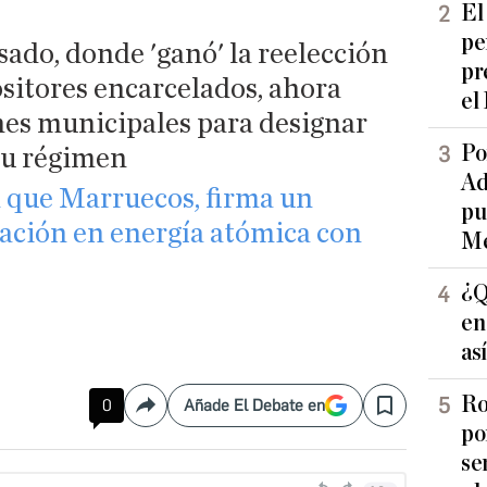
El
pe
sado, donde 'ganó' la reelección
pr
ositores encarcelados, ahora
el
nes municipales para designar
Po
su régimen
Ad
l que Marruecos, firma un
pu
ación en energía atómica con
Me
¿Q
en
as
Ro
0
Añade El Debate en
Compartir
Save
po
se