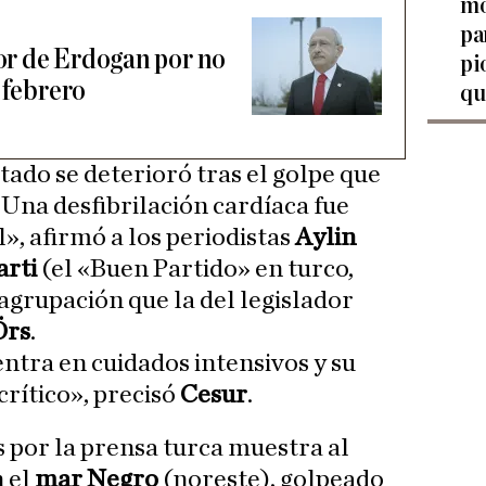
mo
pa
tor de Erdogan por no
pi
 febrero
qu
ado se deterioró tras el golpe que
.) Una desfibrilación cardíaca fue
l», afirmó a los periodistas
Aylin
arti
(el «Buen Partido» en turco,
agrupación que la del legislador
Örs
.
uentra en cuidados intensivos y su
crítico», precisó
Cesur
.
 por la prensa turca muestra al
n el
mar Negro
(noreste), golpeado