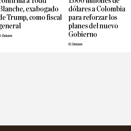
confirma a Todd
1.000 millones de
Blanche, exabogado
dólares a Colombia
de Trump, como fiscal
para reforzar los
general
planes del nuevo
Gobierno
l Debate
El Debate