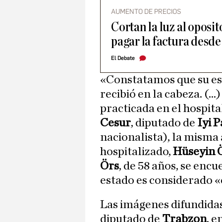
AUMENTO DE PRECIOS
Cortan la luz al oposi
pagar la factura desde
El Debate
«Constatamos que su est
recibió en la cabeza. (..
practicada en el hospita
Cesur
, diputado de
Iyi P
nacionalista), la misma 
hospitalizado,
Hüseyin 
Örs
, de 58 años, se enc
estado es considerado «
Las imágenes difundidas
diputado de
Trabzon
, e