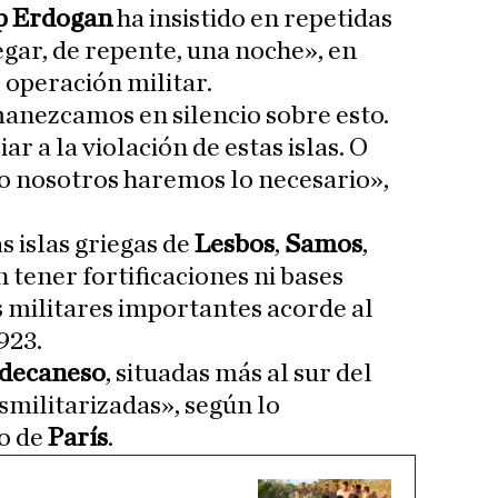
p Erdogan
ha insistido en repetidas
gar, de repente, una noche», en
 operación militar.
anezcamos en silencio sobre esto.
r a la violación de estas islas. O
 o nosotros haremos lo necesario»,
s islas griegas de
Lesbos
,
Samos
,
tener fortificaciones ni bases
s militares importantes acorde al
923.
decaneso
, situadas más al sur del
smilitarizadas», según lo
o de
París
.