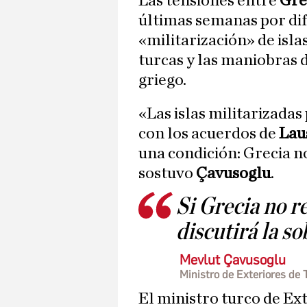
Las tensiones entre
Gre
últimas semanas por dif
«militarización» de isla
turcas y las maniobras d
griego.
«Las islas militarizadas
con los acuerdos de
Lau
una condición: Grecia no
sostuvo
Çavusoglu
.
Si Grecia no re
discutirá la so
Mevlut Çavusoglu
Ministro de Exteriores de 
El ministro turco de Ex