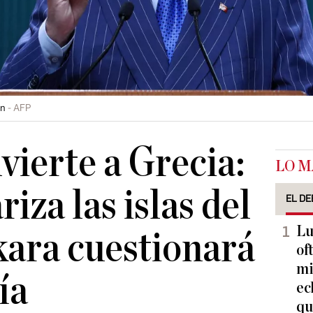
an
AFP
vierte a Grecia:
LO M
riza las islas del
EL DE
Lu
ara cuestionará
of
mi
ía
ec
qu