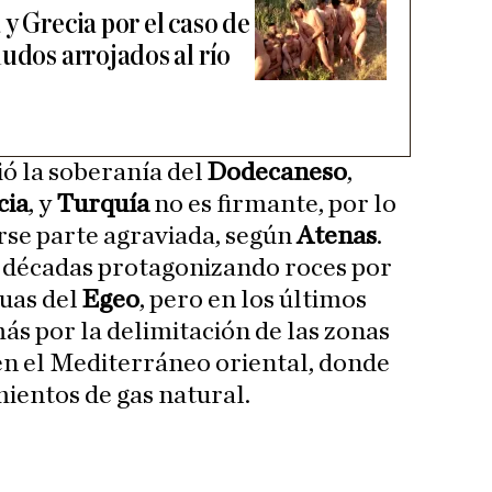
y Grecia por el caso de
udos arrojados al río
ió la soberanía del
Dodecaneso
,
cia
, y
Turquía
no es firmante, por lo
rse parte agraviada, según
Atenas
.
 décadas protagonizando roces por
guas del
Egeo
, pero en los últimos
ás por la delimitación de las zonas
en el Mediterráneo oriental, donde
ientos de gas natural.