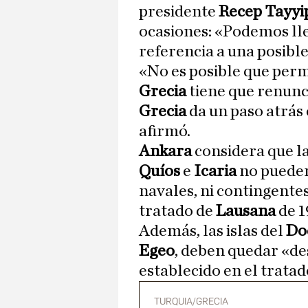
presidente
Recep Tayyi
ocasiones: «Podemos lle
referencia a una posible
«No es posible que perm
Grecia
tiene que renuncia
Grecia
da un paso atrás
afirmó.
Ankara
considera que la
Quíos
e
Icaria
no pueden 
navales, ni contingente
tratado de
Lausana
de 1
Además, las islas del
Do
Egeo
, deben quedar «de
establecido en el tratad
TURQUIA/GRECIA