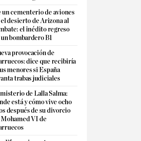
 un cementerio de aviones
 el desierto de Arizona al
mbate: el inédito regreso
 un bombardero B1
eva provocación de
rruecos: dice que recibiría
sus menores si España
vanta trabas judiciales
 misterio de Lalla Salma:
nde está y cómo vive ocho
os después de su divorcio
 Mohamed VI de
rruecos