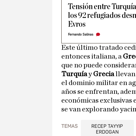
Tensión entre Turquía 
los 92 refugiados desn
Evros
Fernando Salinas
Este último tratado ced
entonces italiana, a
Gre
que no puede considera
Turquía
y
Grecia
llevan
el dominio militar en a
años se enfrentan, adem
económicas exclusivas 
se van explorando yacim
TEMAS
RECEP TAYYIP
ERDOGAN