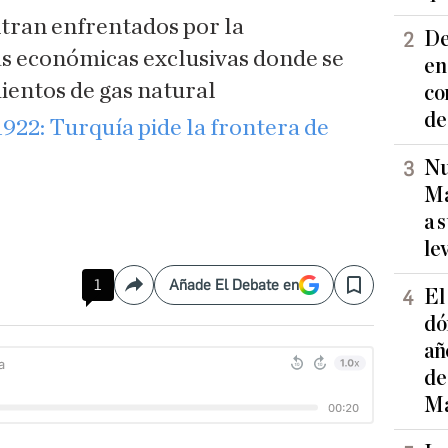
tran enfrentados por la
De
as económicas exclusivas donde se
en
ientos de gas natural
co
de
922: Turquía pide la frontera de
Nu
Ma
a 
le
1
Añade El Debate en
Compartir
Save
El
dó
añ
de
Ma