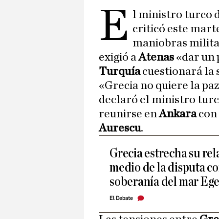
E
l ministro turco 
criticó este mart
maniobras milit
exigió a
Atenas
«dar un p
Turquía
cuestionará la 
«Grecia no quiere la paz
declaró el ministro tur
reunirse en
Ankara
con
Aurescu
.
Grecia estrecha su re
medio de la disputa co
soberanía del mar Eg
El Debate