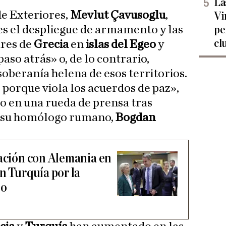
La
de Exteriores,
Mevlut Çavusoglu
,
Vi
es el despliegue de armamento y las
pe
cl
ares de
Grecia
en
islas del Egeo
y
aso atrás» o, de lo contrario,
soberanía helena de esos territorios.
 porque viola los acuerdos de paz»,
co en una rueda de prensa tras
 su homólogo rumano,
Bogdan
lación con Alemania en
n Turquía por la
eo