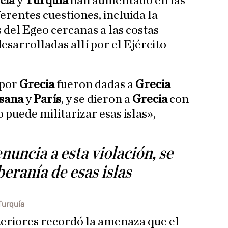
cia
y
Turquía
han aumentado en las
erentes cuestiones, incluida la
s del Egeo cercanas a las costas
esarrolladas allí por el Ejército
 por
Grecia
fueron dadas a
Grecia
sana
y
París
, y se dieron a
Grecia
con
 puede militarizar esas islas»,
nuncia a esta violación, se
beranía de esas islas
Turquía
teriores recordó la amenaza que el