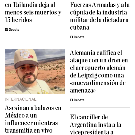
en Tailandia deja al
Fuerzas Armadas y a la
menos seis muertos y
cúpula de la industria
15 heridos
militar de la dictadura
cubana
El Debate
El Debate
Alemania califica el
ataque con un dron en
el aeropuerto alemán
de Leipzig como una
«nueva dimensión de
amenaza»
INTERNACIONAL
El Debate
Asesinan a balazos en
México a un
El canciller de
influencer mientras
Argentina insta a la
transmitía en vivo
vicepresidenta a