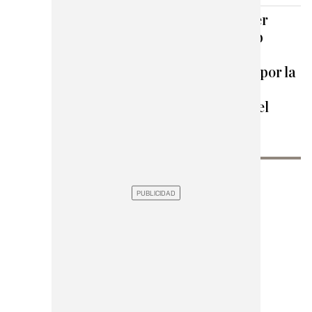
Úrsula von der
Leyen y Josep
Borrell se
escandalizan por la
corrupción
socialista en el
Parlamento
Europeo