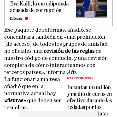
Eva Kaili, la eurodiputada
acusada de corrupción
El Debate
Ese paquete de reformas, añadió, se
concentrará también en «una prohibición
[de acceso] de todos los grupos de amistad
no oficiales; una
revisión de las reglas
de
nuestro código de conducta, y una revisión
completa de cómo interactuamos con
terceros países», informa
Afp
.
La funcionaria maltesa
MÁS INFORMACIÓN
añadió que en la
Incautan un millón
normativa actual hay
y medio de euros en
«fisuras»
que deben ser
efectivo durante las
redadas por los
resueltas.
sobornos de Qatar