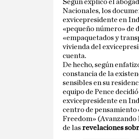
Según explicó el abogad
Nacionales, los documen
exvicepresidente en Ind
«pequeño número» de do
«empaquetados y trans
vivienda del exvicepres
cuenta.
De hecho, según enfatizó
constancia de la existe
sensibles en su residenc
equipo de Pence decidió 
exvicepresidente en Indi
centro de pensamiento
Freedom» (Avanzando la
de las
revelaciones sobr