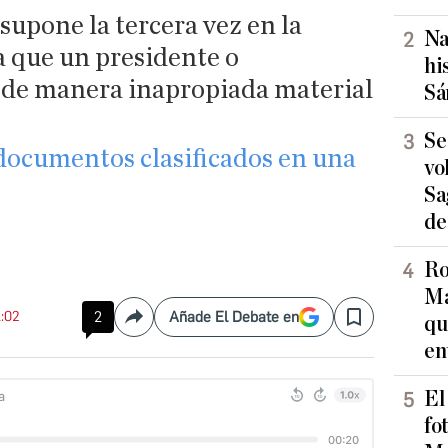
upone la tercera vez en la
Na
la que un presidente o
hi
 de manera inapropiada material
Sá
Se
ocumentos clasificados en una
vo
Sa
de
Ro
Ma
1:02
2
Añade El Debate en
qu
Compartir
Save
en
El
fo