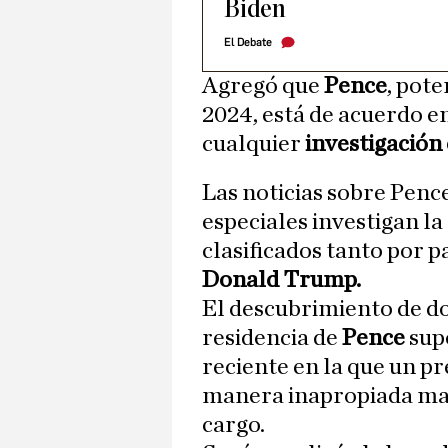
Biden
El Debate
Agregó que
Pence
, pot
2024, está de acuerdo 
cualquier
investigación
Las noticias sobre Penc
especiales investigan l
clasificados tanto por p
Donald Trump.
El descubrimiento de do
residencia de
Pence
sup
reciente en la que un p
manera inapropiada mate
cargo.