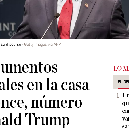
 su discurso
Getty Images via AFP
cumentos
LO M
les en la casa
EL DE
Un
ence, número
qu
ca
nald Trump
va
sa