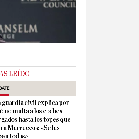
ÁS LEÍDO
BATE
 guardia civil explica por
é no multa a los coches
rgados hasta los topes que
n a Marruecos: «Se las
ben todas»