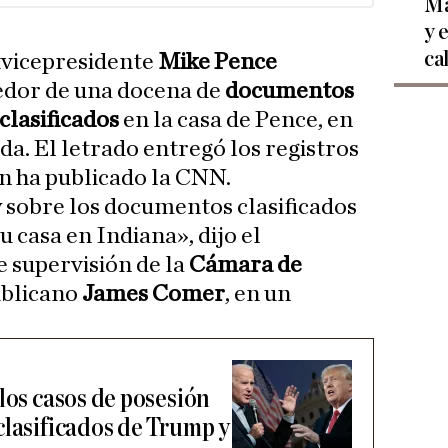
Ma
y 
ca
xvicepresidente
Mike Pence
edor de una docena de
documentos
lasificados
en la casa de Pence, en
da. El letrado entregó los registros
ún ha publicado la CNN.
 sobre los documentos clasificados
 casa en Indiana», dijo el
e supervisión de la
Cámara de
ublicano
James Comer
, en un
los casos de posesión
clasificados de Trump y