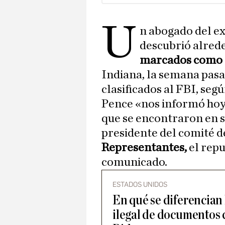
u
n abogado del e
descubrió alred
marcados como c
Indiana, la semana pasa
clasificados al FBI, seg
Pence «nos informó hoy
que se encontraron en su
presidente del comité d
Representantes,
el rep
comunicado.
ESTADOS UNIDOS
En qué se diferencian 
ilegal de documentos 