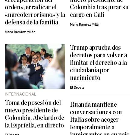
orden», erradicar el
Colombia tras jurar su
«narcoterrorismo» y la
cargo en Cali
defensa de la familia
Mario Ramírez Millán
Mario Ramírez Millán
Trump aprueba dos
decretos para volver a
limitar el derecho a la
ciudadanía por
nacimiento
El Debate
INTERNACIONAL
Toma de posesión del
Ruanda mantiene
nuevo presidente de
conversaciones con
Colombia, Abelardo de
Italia sobre acoger
la Espriella, en directo
temporalmente a
inmigrantes en su país