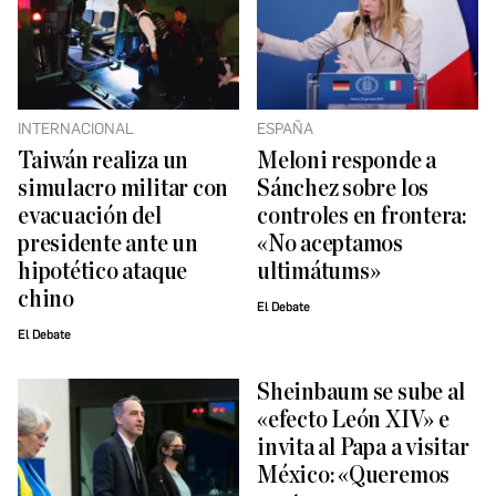
INTERNACIONAL
ESPAÑA
Taiwán realiza un
Meloni responde a
simulacro militar con
Sánchez sobre los
evacuación del
controles en frontera:
presidente ante un
«No aceptamos
hipotético ataque
ultimátums»
chino
El Debate
El Debate
Sheinbaum se sube al
«efecto León XIV» e
invita al Papa a visitar
México: «Queremos