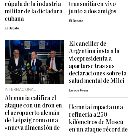
cúpula de la industria
transmitía en vivo
militar de la dictadura
junto a dos amigos
cubana
El Debate
El Debate
El canciller de
Argentina insta a la
vicepresidenta a
apartarse tras sus
declaraciones sobre la
salud mental de Milei
INTERNACIONAL
Europa Press
Alemania califica el
ataque con un dron en
Ucrania impacta una
el aeropuerto alemán
refinería a 250
de Leipzig como una
kilómetros de Moscú
«nueva dimensión de
en un ataque récord de