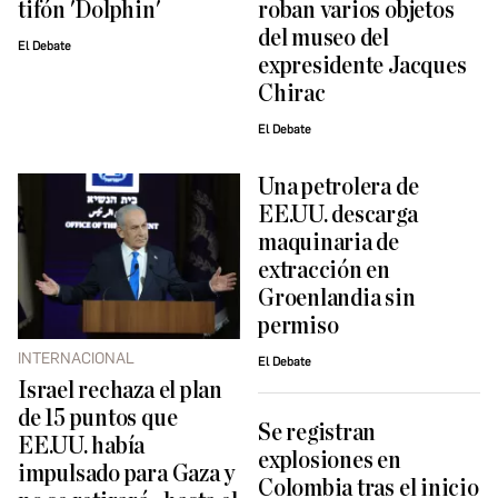
tifón 'Dolphin'
roban varios objetos
del museo del
El Debate
expresidente Jacques
Chirac
El Debate
Una petrolera de
EE.UU. descarga
maquinaria de
extracción en
Groenlandia sin
permiso
INTERNACIONAL
El Debate
Israel rechaza el plan
de 15 puntos que
Se registran
EE.UU. había
explosiones en
impulsado para Gaza y
Colombia tras el inicio