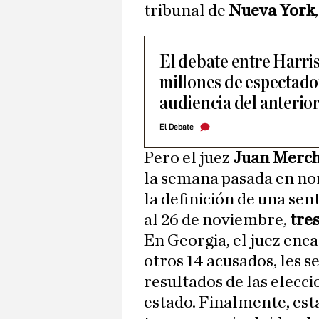
tribunal de
Nueva York
El debate entre Harri
millones de espectador
audiencia del anterio
El Debate
Pero el juez
Juan Merc
la semana pasada en nom
la definición de una sen
al 26 de noviembre,
tre
En Georgia, el juez enc
otros 14 acusados, les s
resultados de las elecci
estado. Finalmente, es