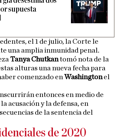
rgia desestima dos
por supuesta
l
dentes, el 1 de julio, la Corte le
nte una amplia inmunidad penal.
ueza
Tanya Chutkan
tomó nota de la
 estas alturas una nueva fecha para
a haber comenzado en
Washington
el
nscurrirán entonces en medio de
 la acusación y la defensa, en
secuencias de la sentencia del
idenciales de 2020