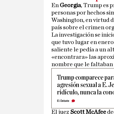
En
Georgia
, Trump es p
personas por hechos simi
Washington, en virtud de
país sobre el crimen or
La investigación se inic
que tuvo lugar en enero 
saliente le pedía a un a
«encontrara» las aprox
nombre que le faltaban 
Trump comparece para 
agresión sexual a E. J
ridículo, nunca la con
El Debate
El juez
Scott McAfee
dec