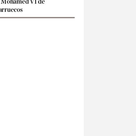
 Mohamed VI de
rruecos