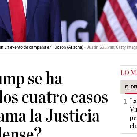
en un evento de campaña en Tucson (Arizona)
Justin Sullivan/Getty Ima
LO M
mp se ha
EL DE
los cuatro casos
La
Vi
ama la Justicia
pe
cl
dense?