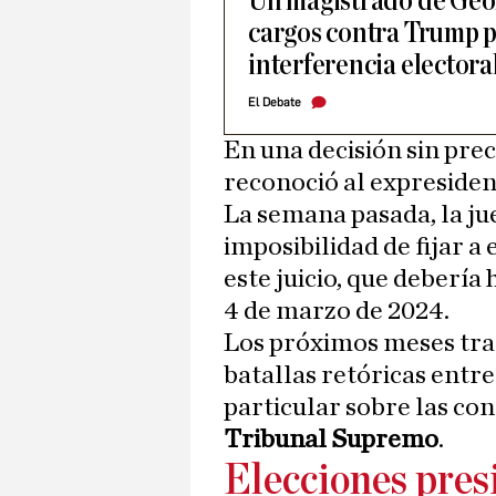
Un magistrado de Geo
cargos contra Trump 
interferencia electora
El Debate
En una decisión sin prece
reconoció al expreside
La semana pasada, la j
imposibilidad de fijar a
este juicio, que deberí
4 de marzo de 2024.
Los próximos meses tra
batallas retóricas entre
particular sobre las con
Tribunal Supremo
.
Elecciones pres