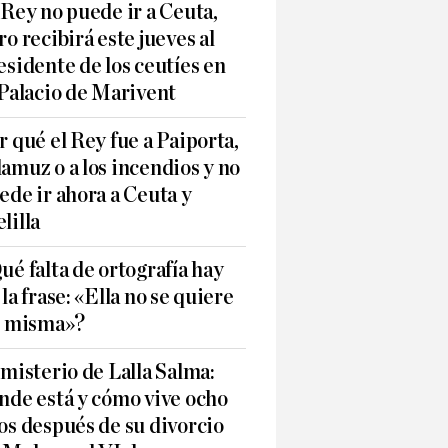
 Rey no puede ir a Ceuta,
ro recibirá este jueves al
esidente de los ceutíes en
 Palacio de Marivent
r qué el Rey fue a Paiporta,
amuz o a los incendios y no
ede ir ahora a Ceuta y
lilla
ué falta de ortografía hay
 la frase: «Ella no se quiere
í misma»?
 misterio de Lalla Salma:
nde está y cómo vive ocho
os después de su divorcio