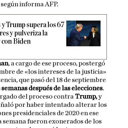
, según informa AFP.
s y Trump supera los 67
es y pulveriza la
r con Biden
han
, a cargo de ese proceso, postergó
bre de «los intereses de la justicia»
tencia, que pasó del 18 de septiembre
s semanas después de las elecciones
.
argado del proceso contra
Trump,
y
eñaló por haber intentado alterar los
ones presidenciales de 2020 en ese
ta semana fueron exonerados de los