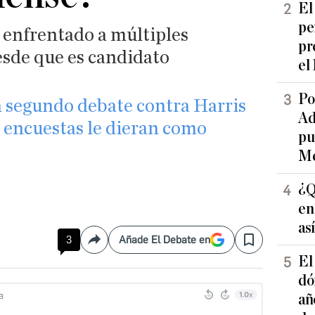
El
pe
 enfrentado a múltiples
pr
sde que es candidato
el
Po
 segundo debate contra Harris
Ad
s encuestas le dieran como
pu
Me
¿Q
en
as
3
Añade El Debate en
Compartir
Save
El
dó
añ