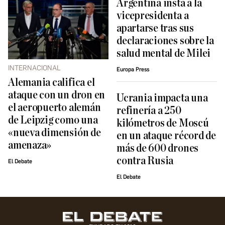
Argentina insta a la
vicepresidenta a
apartarse tras sus
declaraciones sobre la
salud mental de Milei
INTERNACIONAL
Europa Press
Alemania califica el
ataque con un dron en
Ucrania impacta una
el aeropuerto alemán
refinería a 250
de Leipzig como una
kilómetros de Moscú
«nueva dimensión de
en un ataque récord de
amenaza»
más de 600 drones
contra Rusia
El Debate
El Debate