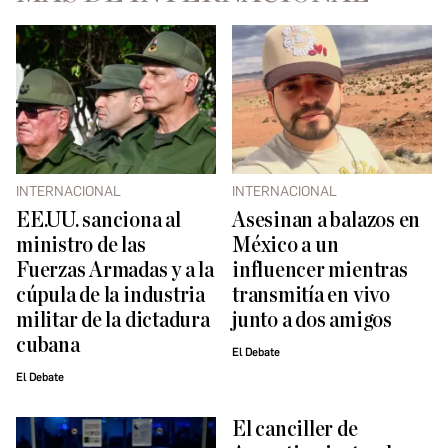
INTERNACIONAL
INTERNACIONAL
EE.UU. sanciona al
Asesinan a balazos en
ministro de las
México a un
Fuerzas Armadas y a la
influencer mientras
cúpula de la industria
transmitía en vivo
militar de la dictadura
junto a dos amigos
cubana
El Debate
El Debate
El canciller de