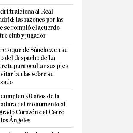
dri traiciona al Real
drid: las razones por las
e se rompió el acuerdo
tre club y jugador
 retoque de Sánchez en su
to del despacho de La
reta para ocultar sus pies
evitar burlas sobre su
lzado
 cumplen 90 años de la
ladura del monumento al
grado Corazón del Cerro
 los Ángeles