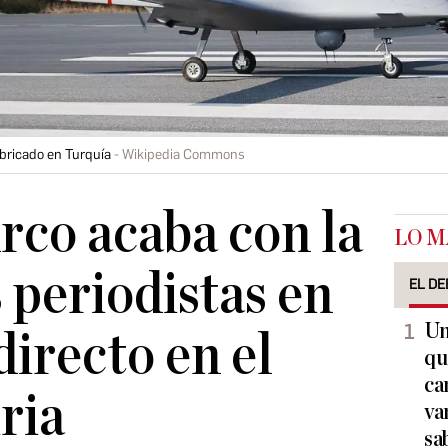
abricado en Turquía
Wikipedia Commons
rco acaba con la
LO M
 periodistas en
EL DE
Un
directo en el
qu
ca
ria
va
sa