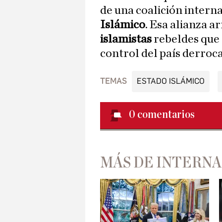
de una coalición intern
Islámico
. Esa alianza a
islamistas
rebeldes que 
control del país derroc
TEMAS
ESTADO ISLÁMICO
0
comentarios
MÁS DE INTERN