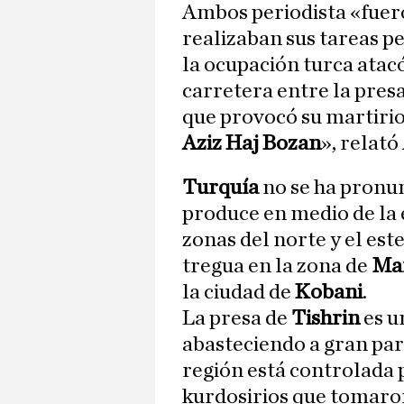
Ambos periodista «fuer
realizaban sus tareas pe
la ocupación turca atacó
carretera entre la pres
que provocó su martirio 
Aziz Haj Bozan
», relató
Turquía
no se ha pronun
produce en medio de la 
zonas del norte y el est
tregua en la zona de
Ma
la ciudad de
Kobani
.
La presa de
Tishrin
es u
abasteciendo a gran par
región está controlada
kurdosirios que tomaron