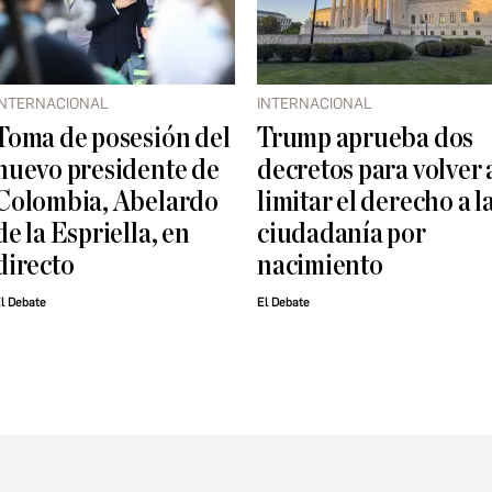
INTERNACIONAL
INTERNACIONAL
Toma de posesión del
Trump aprueba dos
nuevo presidente de
decretos para volver 
Colombia, Abelardo
limitar el derecho a l
de la Espriella, en
ciudadanía por
directo
nacimiento
l Debate
El Debate