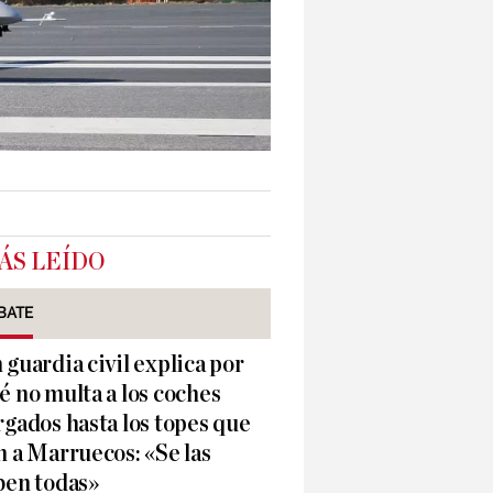
ÁS LEÍDO
BATE
 guardia civil explica por
é no multa a los coches
rgados hasta los topes que
n a Marruecos: «Se las
ben todas»