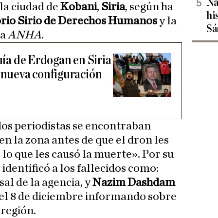
Na
la ciudad de
Kobani
,
Siria
, según ha
hi
rio Sirio de Derechos Humanos
y la
Sá
da
ANHA
.
quía de Erdogan en Siria
a nueva configuración
os periodistas se encontraban
en la zona antes de que el dron les
lo que les causó la muerte». Por su
, identificó a los fallecidos como:
sal de la agencia, y
Nazim Dashdam
el 8 de diciembre informando sobre
 región.