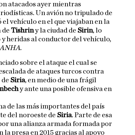
on atacados ayer mientras
riodísticas. Un avión no tripulado de
 el vehículo en el que viajaban en la
a de
Tishrin
y la ciudad de
Sirin
, lo
y heridas al conductor del vehículo,
ANHA
.
ciado sobre el ataque el cual se
escalada de ataques turcos contra
e de
Siria
, en medio de una frágil
nbech
y ante una posible ofensiva en
na de las más importantes del país
te del noroeste de
Siria
. Parte de esa
 por una alianza armada formada por
 la presa en 2015 gracias al apoyo