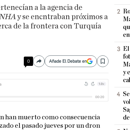
rtenecían a la agencia de
Ro
NHA
y se encntraban próximos a
Ma
cerca de la frontera con Turquía
qu
en
El
fo
0
Añade El Debate en
Compartir
Save
Ma
y 
ca
Se
vo
Sa
han han muerto como consecuencia
de
zado el pasado jueves por un dron