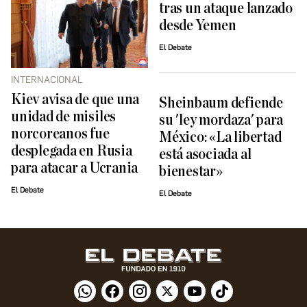
tras un ataque lanzado
desde Yemen
El Debate
INTERNACIONAL
Kiev avisa de que una
Sheinbaum defiende
unidad de misiles
su 'ley mordaza' para
norcoreanos fue
México: «La libertad
desplegada en Rusia
está asociada al
para atacar a Ucrania
bienestar»
El Debate
El Debate