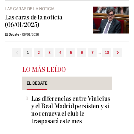
LAS CARAS DE LA NOTICIA
Las caras de la noticia
(06/01/2025)
El Debate
06/01/2026
...
1
2
3
4
5
6
7
10
LO MÁS LEÍDO
EL DEBATE
Las diferencias entre Vinicius
y el Real Madrid persisten y si
no renueva el club le
traspasará este mes