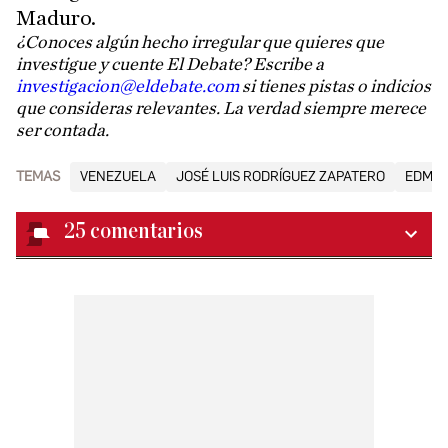
Maduro.
¿Conoces algún hecho irregular que quieres que
investigue y cuente El Debate? Escribe a
investigacion@eldebate.com
si tienes pistas o indicios
que consideras relevantes. La verdad siempre merece
ser contada.
TEMAS
VENEZUELA
JOSÉ LUIS RODRÍGUEZ ZAPATERO
EDMUN
25
comentarios