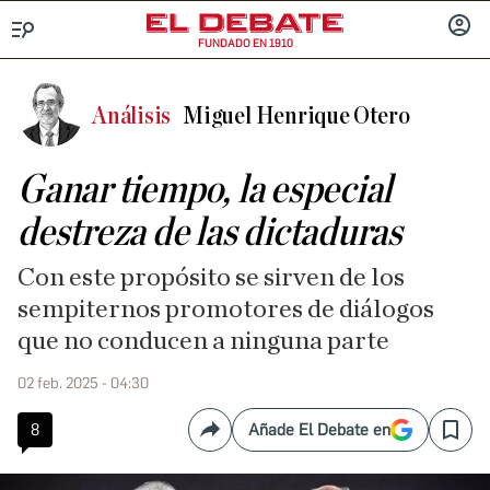
FUNDADO EN 1910
Menú
INICIA
SESIÓ
Análisis
Miguel Henrique Otero
Ganar tiempo, la especial
destreza de las dictaduras
Con este propósito se sirven de los
sempiternos promotores de diálogos
que no conducen a ninguna parte
02 feb. 2025 - 04:30
8
Añade El Debate en
Compartir
Save