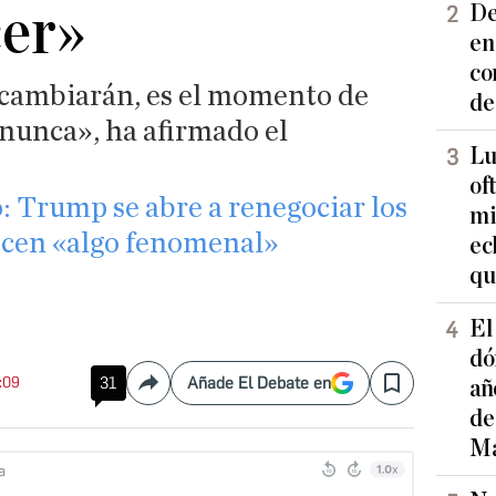
cer»
De
en
co
 cambiarán, es el momento de
de
 nunca», ha afirmado el
Lu
of
o: Trump se abre a renegociar los
mi
recen «algo fenomenal»
ec
qu
El
dó
6:09
31
Añade El Debate en
añ
Compartir
Save
de
Ma