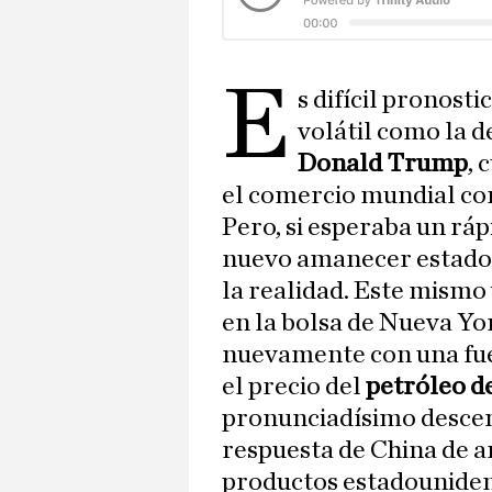
E
s difícil pronost
volátil como la d
Donald Trump
, 
el comercio mundial con
Pero, si esperaba un ráp
nuevo amanecer estadou
la realidad. Este mismo
en la bolsa de Nueva Yo
nuevamente con una fuer
el precio del
petróleo d
pronunciadísimo descens
respuesta de China de a
productos estadouniden