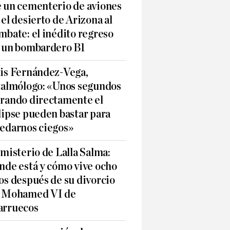
 un cementerio de aviones
 el desierto de Arizona al
mbate: el inédito regreso
 un bombardero B1
is Fernández-Vega,
talmólogo: «Unos segundos
rando directamente el
lipse pueden bastar para
edarnos ciegos»
 misterio de Lalla Salma:
nde está y cómo vive ocho
os después de su divorcio
 Mohamed VI de
rruecos