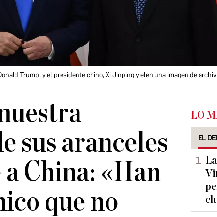
Donald Trump, y el presidente chino, Xi Jinping y elen una imagen de archiv
muestra
LO M
de sus aranceles
EL DE
La
 a China: «Han
Vi
pe
nico que no
cl