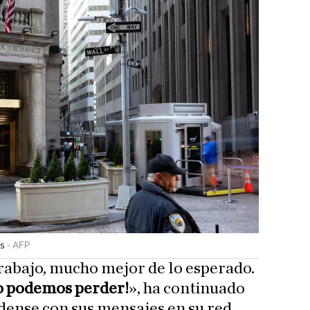
as
AFP
abajo, mucho mejor de lo esperado.
no podemos perder!
», ha continuado
dense con sus mensajes en su red