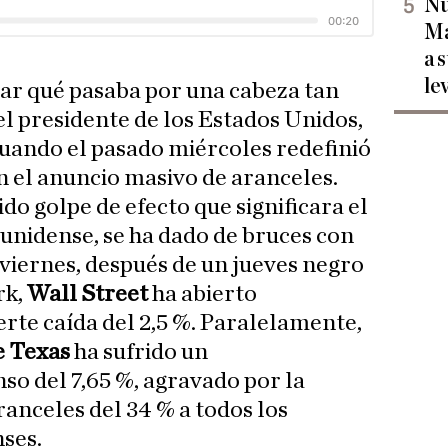
Nu
Ma
a 
le
icar qué pasaba por una cabeza tan
el presidente de los Estados Unidos,
cuando el pasado miércoles redefinió
 el anuncio masivo de aranceles.
ido golpe de efecto que significara el
nidense, se ha dado de bruces con
 viernes, después de un jueves negro
rk,
Wall Street
ha abierto
te caída del 2,5 %. Paralelamente,
e Texas
ha sufrido un
o del 7,65 %, agravado por la
ranceles del 34 % a todos los
ses.