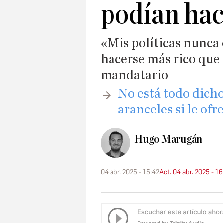
podían ha
«Mis políticas nunca
hacerse más rico que
mandatario
​No está todo dich
aranceles si le of
Hugo Marugán
04 abr. 2025 - 15:42
Act. 04 abr. 2025 - 1