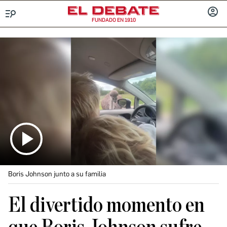
FUNDADO EN 1910
Menú
INICIA
SESIÓ
Boris Johnson junto a su familia
El divertido momento en