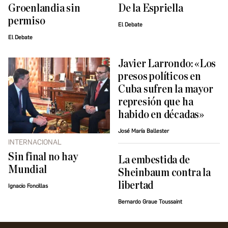
Groenlandia sin
De la Espriella
permiso
El Debate
El Debate
Javier Larrondo: «Los
presos políticos en
Cuba sufren la mayor
represión que ha
habido en décadas»
José María Ballester
INTERNACIONAL
Sin final no hay
La embestida de
Mundial
Sheinbaum contra la
libertad
Ignacio Foncillas
Bernardo Graue Toussaint