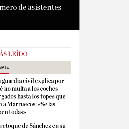
úmero de asistentes
ÁS LEÍDO
BATE
 guardia civil explica por
é no multa a los coches
rgados hasta los topes que
n a Marruecos: «Se las
ben todas»
 retoque de Sánchez en su