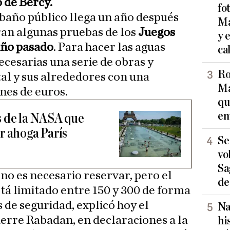
o de Bercy.
fo
 baño público llega un año después
Ma
ran algunas pruebas de los
Juegos
y 
año pasado
. Para hacer las aguas
ca
ecesarias una serie de obras y
Ro
tal y sus alrededores con una
Ma
nes de euros.
qu
en
s de la NASA que
r ahoga París
Se
vo
Sa
 no es necesario reservar, pero el
de
tá limitado entre 150 y 300 de forma
 de seguridad, explicó hoy el
Na
ierre Rabadan, en declaraciones a la
hi