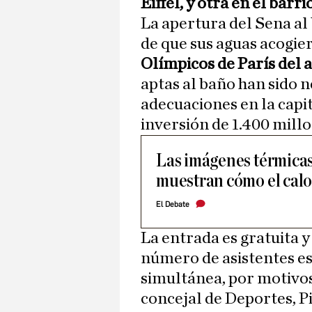
Eiffel, y otra en el barri
La apertura del Sena al
de que sus aguas acogie
Olímpicos de París del 
aptas al baño han sido n
adecuaciones en la capi
inversión de 1.400 millo
Las imágenes térmica
muestran cómo el calo
El Debate
La entrada es gratuita y
número de asistentes es
simultánea, por motivos
concejal de Deportes, P