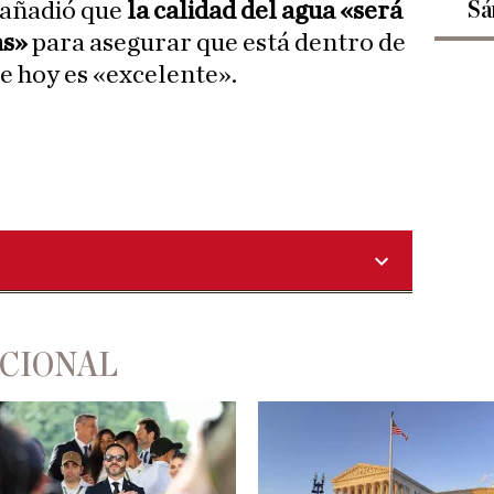
Sá
añadió que
la calidad del agua «será
as»
para asegurar que está dentro de
ue hoy es «excelente».
ACIONAL