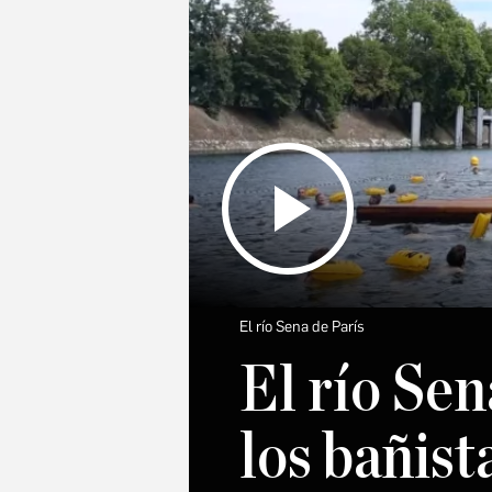
El río Sena de París
El río Sen
los bañist