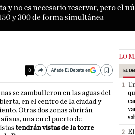
ta y no es necesario reservar, pero el n
 150 y 300 de forma simultánea
LO M
0
Añade El Debate en
EL DE
Compartir
Save
Un
qu
ca
bierta, en el centro de la ciudad y
va
ento. Otras dos zonas abrirán
sa
mañana, una en el puerto de
istas
tendrán vistas de la torre
El