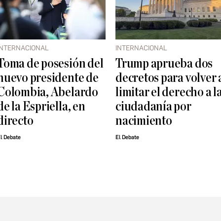
INTERNACIONAL
INTERNACIONAL
Toma de posesión del
Trump aprueba dos
nuevo presidente de
decretos para volver 
Colombia, Abelardo
limitar el derecho a l
de la Espriella, en
ciudadanía por
directo
nacimiento
l Debate
El Debate