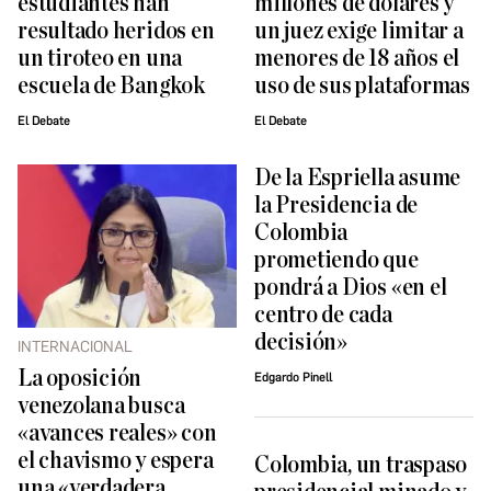
estudiantes han
millones de dólares y
resultado heridos en
un juez exige limitar a
un tiroteo en una
menores de 18 años el
escuela de Bangkok
uso de sus plataformas
El Debate
El Debate
De la Espriella asume
la Presidencia de
Colombia
prometiendo que
pondrá a Dios «en el
centro de cada
decisión»
INTERNACIONAL
La oposición
Edgardo Pinell
venezolana busca
«avances reales» con
el chavismo y espera
Colombia, un traspaso
una «verdadera