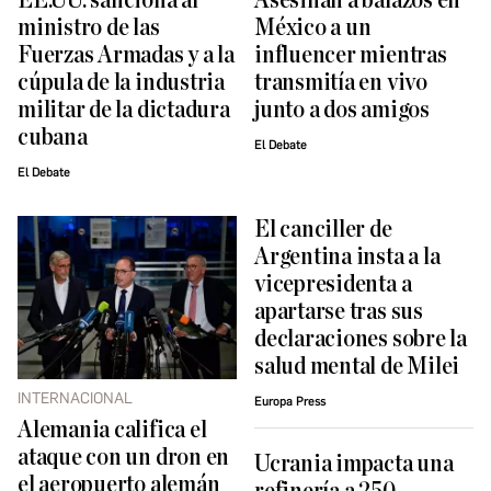
EE.UU. sanciona al
Asesinan a balazos en
ministro de las
México a un
Fuerzas Armadas y a la
influencer mientras
cúpula de la industria
transmitía en vivo
militar de la dictadura
junto a dos amigos
cubana
El Debate
El Debate
El canciller de
Argentina insta a la
vicepresidenta a
apartarse tras sus
declaraciones sobre la
salud mental de Milei
INTERNACIONAL
Europa Press
Alemania califica el
ataque con un dron en
Ucrania impacta una
el aeropuerto alemán