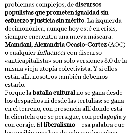
problemas complejos, de
discursos
populistas que prometen igualdad sin
esfuerzo y justicia sin mérito
. La izquierda
decimonónica, aunque hoy esté en crisis,
siempre encuentra una nueva máscara.
Mamdani
,
Alexandria Ocasio-Cortez
(AOC)
o cualquier
influencer
con discurso
«anticapitalista» son solo versiones 3.0 de la
misma vieja utopía colectivista. Y si ellos
están allí, nosotros también debemos
estarlo.
Porque la
batalla cultural
no se gana desde
los despachos ni desde las tertulias: se gana
en el terreno, con presencia allí donde está
la clientela que se persigue, con pedagogía y
con coraje. El
liberalismo
—esa palabra que
los pusilánimes han dejado que les roben—