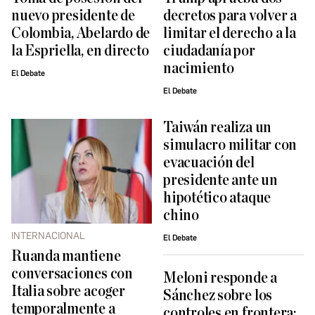
nuevo presidente de
decretos para volver a
Colombia, Abelardo de
limitar el derecho a la
la Espriella, en directo
ciudadanía por
nacimiento
El Debate
El Debate
Taiwán realiza un
simulacro militar con
evacuación del
presidente ante un
hipotético ataque
chino
INTERNACIONAL
El Debate
Ruanda mantiene
conversaciones con
Meloni responde a
Italia sobre acoger
Sánchez sobre los
temporalmente a
controles en frontera: