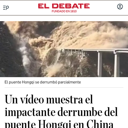
FUNDADO EN 1910
Menú
INICIA
SESIÓ
El puente Hongqi se derrumbó parcialmente
Un vídeo muestra el
impactante derrumbe del
puente Hongqi en China