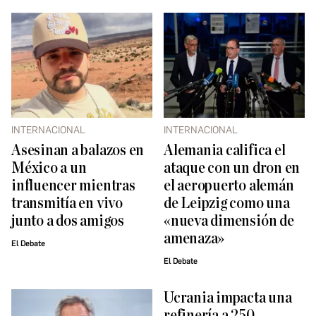
INTERNACIONAL
INTERNACIONAL
Asesinan a balazos en
Alemania califica el
México a un
ataque con un dron en
influencer mientras
el aeropuerto alemán
transmitía en vivo
de Leipzig como una
junto a dos amigos
«nueva dimensión de
amenaza»
El Debate
El Debate
Ucrania impacta una
refinería a 250