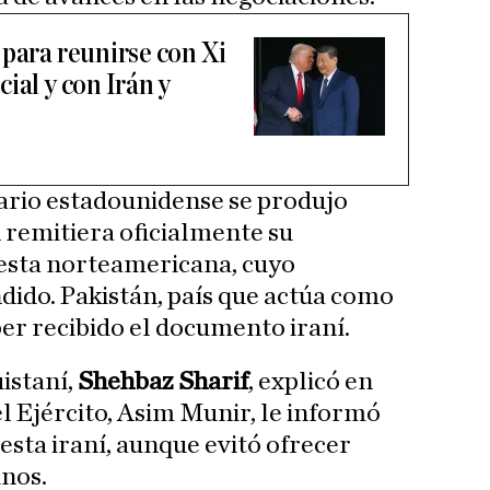
 para reunirse con Xi
ial y con Irán y
ario estadounidense se produjo
 remitiera oficialmente su
uesta norteamericana, cuyo
dido. Pakistán, país que actúa como
r recibido el documento iraní.
istaní,
Shehbaz Sharif
, explicó en
l Ejército, Asim Munir, le informó
uesta iraní, aunque evitó ofrecer
inos.