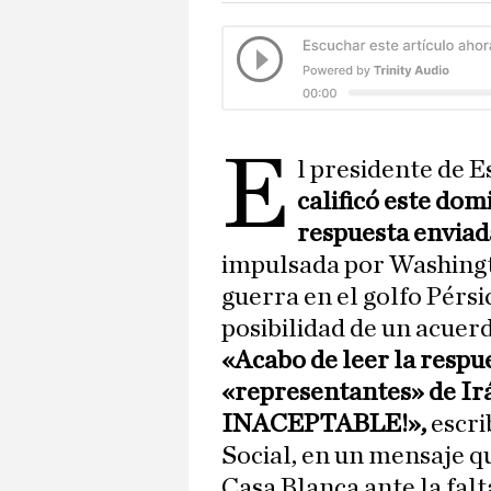
E
l presidente de 
calificó este do
respuesta enviad
impulsada por Washingto
guerra en el golfo Pérsic
posibilidad de un acuer
«Acabo de leer la respu
«representantes» de I
INACEPTABLE!»,
escri
Social, en un mensaje qu
Casa Blanca ante la falt