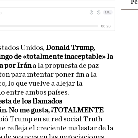
Fe
Estados Unidos,
Donald Trump,
mingo de «totalmente inaceptable» la
a por Irán
a la propuesta de paz
n para intentar poner fin a la
o, lo que vuelve a alejar la
do entre ambos países.
esta de los llamados
rán. No me gusta, ¡TOTALMENTE
bió Trump en su red social Truth
e refleja el creciente malestar de la
a de avances en las negociaciones.