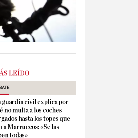
ÁS LEÍDO
BATE
 guardia civil explica por
é no multa a los coches
rgados hasta los topes que
n a Marruecos: «Se las
ben todas»