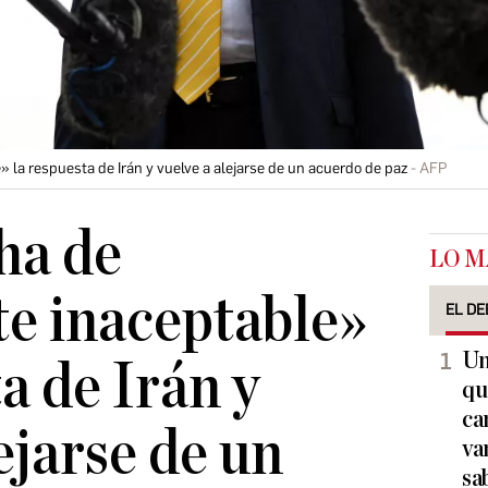
la respuesta de Irán y vuelve a alejarse de un acuerdo de paz
AFP
ha de
LO M
e inaceptable»
EL DE
Un
a de Irán y
qu
ca
ejarse de un
va
sa