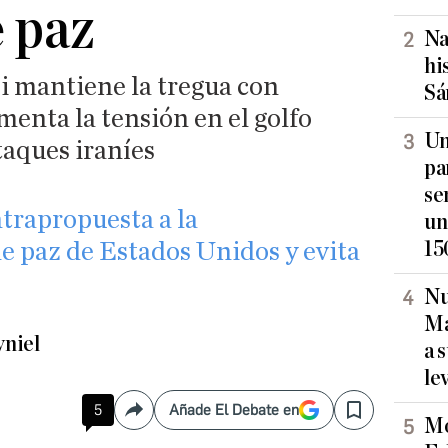
 paz
Na
hi
i mantiene la tregua con
Sá
enta la tensión en el golfo
Un
taques iraníes
pa
se
trapropuesta a la
un
15
e paz de Estados Unidos y evita
Nu
Ma
yniel
a 
le
5
Añade El Debate en
Compartir
Save
Mo