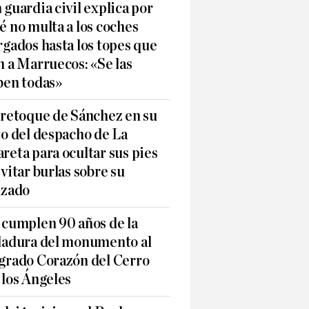
 guardia civil explica por
é no multa a los coches
rgados hasta los topes que
n a Marruecos: «Se las
ben todas»
 retoque de Sánchez en su
to del despacho de La
reta para ocultar sus pies
evitar burlas sobre su
lzado
 cumplen 90 años de la
ladura del monumento al
grado Corazón del Cerro
 los Ángeles