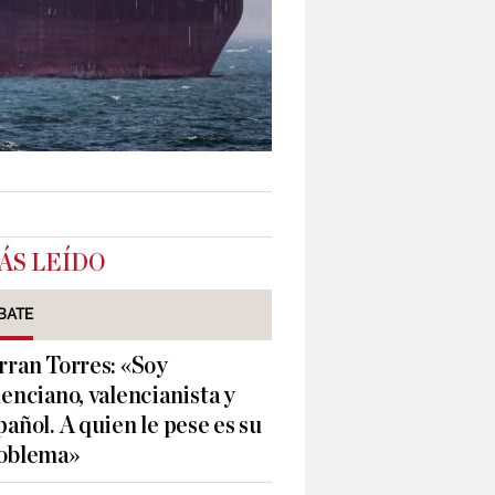
ÁS LEÍDO
BATE
rran Torres: «Soy
lenciano, valencianista y
pañol. A quien le pese es su
oblema»