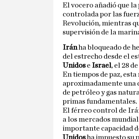
El vocero añadió que la
controlada por las fuer
Revolución, mientras que
supervisión de la marina
Irán
ha bloqueado de he
del estrecho desde el es
Unidos
e
Israel
, el 28 d
En tiempos de paz, esta
aproximadamente una qu
de petróleo y gas natur
primas fundamentales.
El férreo control de Ir
a los mercados mundial
importante capacidad d
Unidos
ha impuesto su p