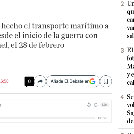
o
Un
qu
ca
 hecho el transporte marítimo a
va
sde el inicio de la guerra con
sa
el, el 28 de febrero
El
fo
Ma
y 
16:58
0
Añade El Debate en
ca
Compartir
Save
Se
vo
Sa
de