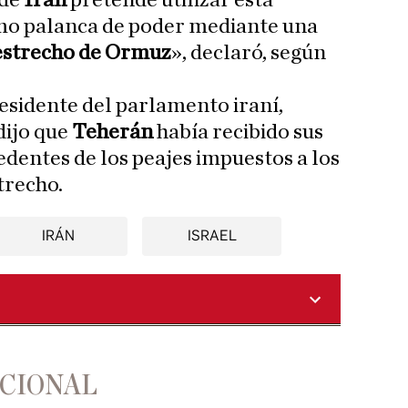
de
Irán
pretende utilizar esta
omo palanca de poder mediante una
estrecho de Ormuz
», declaró, según
residente del parlamento iraní,
 dijo que
Teherán
había recibido sus
dentes de los peajes impuestos a los
trecho.
IRÁN
ISRAEL
ACIONAL