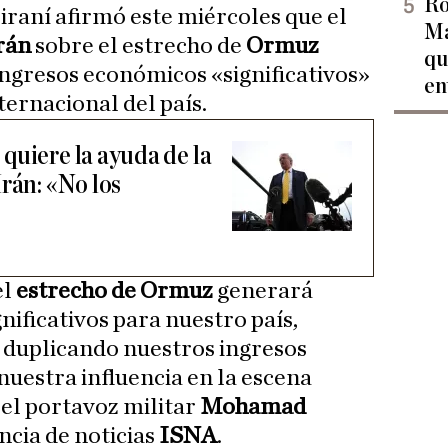
Ro
 iraní afirmó este miércoles que el
Ma
rán
sobre el estrecho de
Ormuz
qu
ngresos económicos «significativos»
en
nternacional del país.
quiere la ayuda de la
rán: «No los
el
estrecho de Ormuz
generará
nificativos para nuestro país,
 duplicando nuestros ingresos
nuestra influencia en la escena
 el portavoz militar
Mohamad
ncia de noticias
ISNA
.