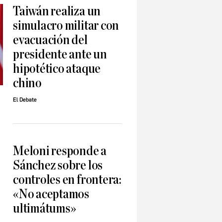
Taiwán realiza un
simulacro militar con
evacuación del
presidente ante un
hipotético ataque
chino
El Debate
Meloni responde a
Sánchez sobre los
controles en frontera:
«No aceptamos
ultimátums»