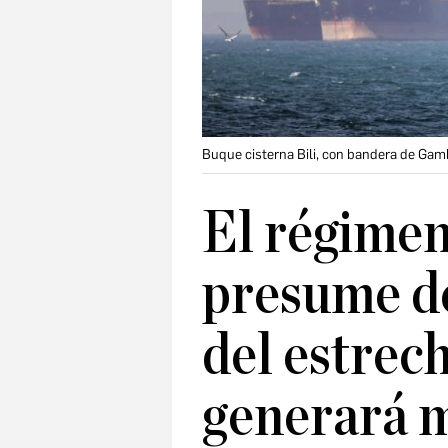
Buque cisterna Bili, con bandera de Gam
El régimen
presume de
del estrec
generará m