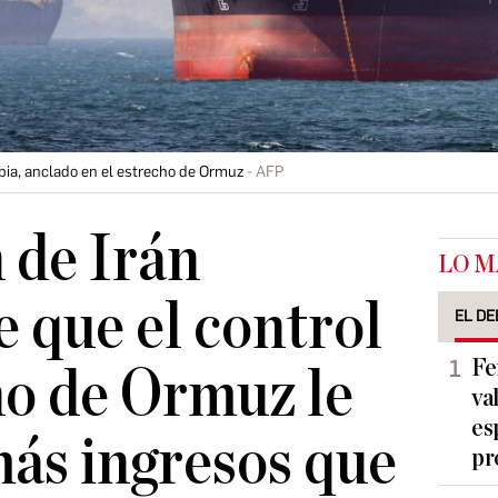
bia, anclado en el estrecho de Ormuz
AFP
 de Irán
LO M
 que el control
EL DE
Fe
ho de Ormuz le
va
es
ás ingresos que
pr