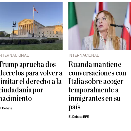
INTERNACIONAL
INTERNACIONAL
Trump aprueba dos
Ruanda mantiene
decretos para volver a
conversaciones con
limitar el derecho a la
Italia sobre acoger
ciudadanía por
temporalmente a
nacimiento
inmigrantes en su
país
l Debate
El Debate,EFE