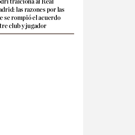
dri traiciona al Real
drid: las razones por las
e se rompió el acuerdo
tre club y jugador