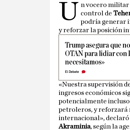
U
n vocero militar
control de
Tehe
podría generar i
y reforzar la posición i
Trump asegura que no 
OTAN para lidiar con I
necesitamos»
El Debate
«Nuestra supervisión d
ingresos económicos sig
potencialmente incluso
petroleros, y reforzará 
internacional», declaró
Akraminia
, según la age