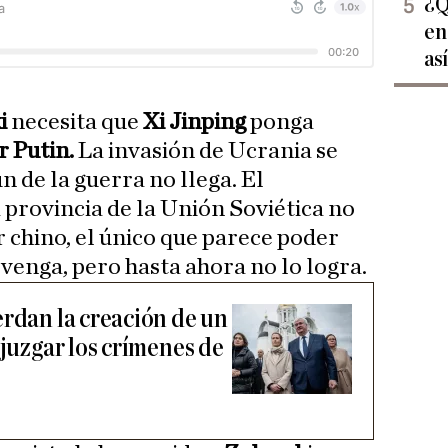
¿Q
en
as
ki
necesita que
Xi Jinping
ponga
r Putin.
La invasión de Ucrania se
in de la guerra no llega. El
 provincia de la Unión Soviética no
er chino, el único que parece poder
rvenga, pero hasta ahora no lo logra.
erdan la creación de un
 juzgar los crímenes de