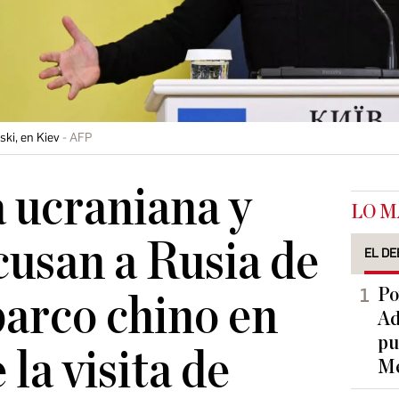
ski, en Kiev
AFP
 ucraniana y
LO M
cusan a Rusia de
EL DE
Po
barco chino en
Ad
pu
 la visita de
Me