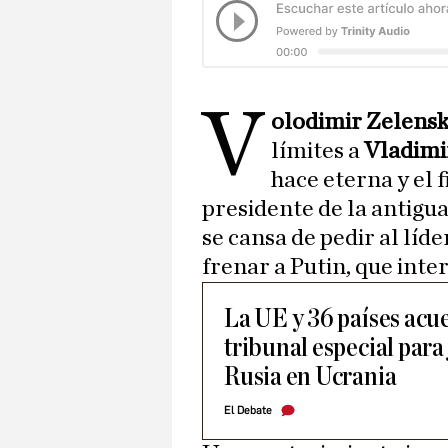
V
olodimir Zelens
límites a
Vladimi
hace eterna y el f
presidente de la antigua
se cansa de pedir al líd
frenar a Putin, que inte
La UE y 36 países acu
tribunal especial para
Rusia en Ucrania
El Debate