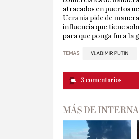
comerciales de bandera
atracados en puertos u
Ucrania pide de manera
influencia que tiene so
para que ponga fin a la 
TEMAS
VLADIMIR PUTIN
3
comentarios
MÁS DE INTERN