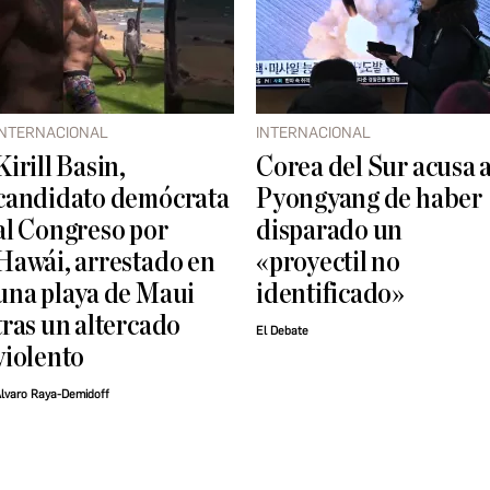
INTERNACIONAL
INTERNACIONAL
Kirill Basin,
Corea del Sur acusa 
candidato demócrata
Pyongyang de haber
al Congreso por
disparado un
Hawái, arrestado en
«proyectil no
una playa de Maui
identificado»
tras un altercado
El Debate
violento
lvaro Raya-Demidoff