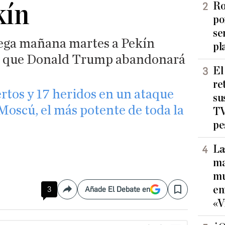
kín
Ro
po
se
llega mañana martes a Pekín
pl
de que Donald Trump abandonará
El
re
rtos y 17 heridos en un ataque
su
Moscú, el más potente de toda la
TV
pe
La
ma
mu
en
3
Añade El Debate en
Compartir
Save
«V