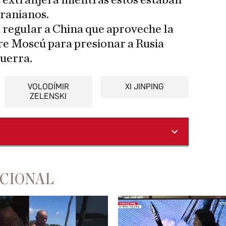
 extranjera mientras estos estaban
cranianos.
 regular a China que aproveche la
bre Moscú para presionar a Rusia
guerra.
VOLODÍMIR
XI JINPING
ZELENSKI
ACIONAL