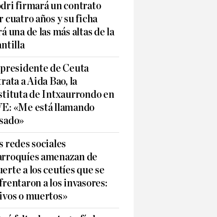
dri firmará un contrato
r cuatro años y su ficha
rá una de las más altas de la
antilla
 presidente de Ceuta
trata a Aida Bao, la
stituta de Intxaurrondo en
E: «Me está llamando
sado»
s redes sociales
rroquíes amenazan de
erte a los ceutíes que se
frentaron a los invasores:
ivos o muertos»