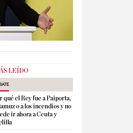
ÁS LEÍDO
BATE
r qué el Rey fue a Paiporta,
amuz o a los incendios y no
ede ir ahora a Ceuta y
lilla