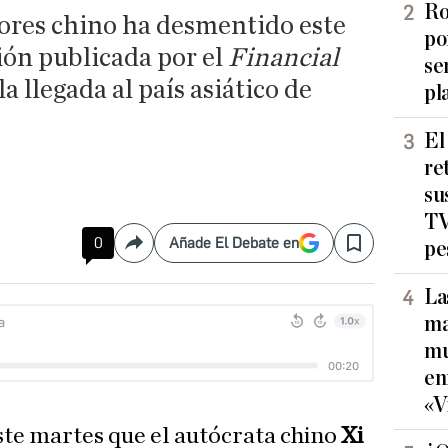
Ro
iores chino ha desmentido este
po
ón publicada por el
Financial
se
la llegada al país asiático de
pl
El
re
su
TV
0
Añade El Debate en
pe
Compartir
Save
La
ma
mu
en
«V
ste martes que el autócrata chino
Xi