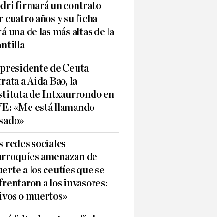
dri firmará un contrato
r cuatro años y su ficha
rá una de las más altas de la
antilla
 presidente de Ceuta
trata a Aida Bao, la
stituta de Intxaurrondo en
E: «Me está llamando
sado»
s redes sociales
rroquíes amenazan de
erte a los ceutíes que se
frentaron a los invasores:
ivos o muertos»