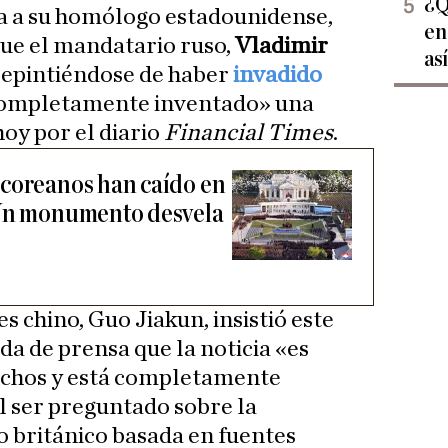
¿Q
a a su homólogo estadounidense,
en
ue el mandatario ruso,
Vladimir
as
repintiéndose de haber
invadido
 «completamente inventado» una
oy por el diario
Financial Times
.
rcoreanos han caído en
 Un monumento desvela
s chino, Guo Jiakun, insistió este
a de prensa que la noticia «es
hechos y está completamente
al ser preguntado sobre la
o británico basada en fuentes