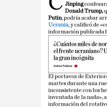
C
Jinping
confesar
Donald Trump,
q
Putin
, podría acabar ar
Ucrania
, y calificó de
información publicada h
¿Cuántos miles de no
el frente ucraniano?
la gran incógnita
Andrea Polidura
El portavoz de Exteriore
martes durante una rued
inconsistente con los 
inventada de la nada», 
información del rotativ