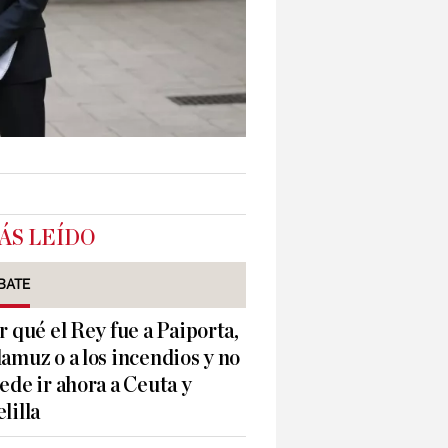
ÁS LEÍDO
BATE
r qué el Rey fue a Paiporta,
amuz o a los incendios y no
ede ir ahora a Ceuta y
lilla