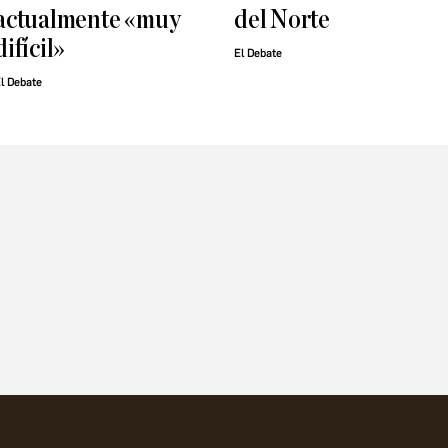
actualmente «muy
del Norte
difícil»
El Debate
l Debate