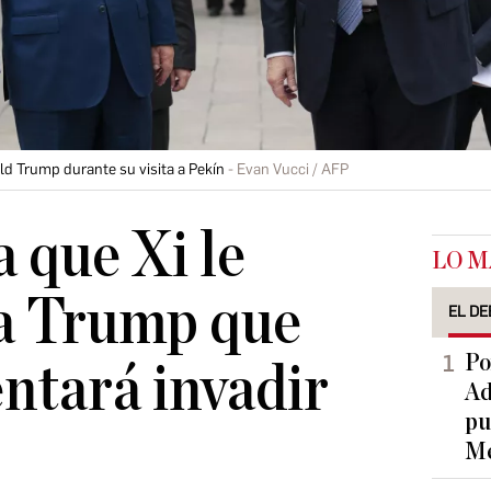
ald Trump durante su visita a Pekín
Evan Vucci / AFP
a que Xi le
LO M
 a Trump que
EL DE
Po
ntará invadir
Ad
pu
Me