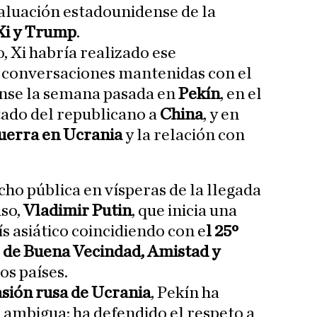
valuación estadounidense de la
Xi y Trump
.
o, Xi habría realizado ese
 conversaciones mantenidas con el
nse la semana pasada en
Pekín
, en el
stado del republicano a
China
, y en
uerra en Ucrania
y la relación con
ho pública en vísperas de la llegada
uso,
Vladimir Putin
, que inicia una
aís asiático coincidiendo con e
l 25º
o de Buena Vecindad, Amistad y
s países.
asión rusa de Ucrania
, Pekín ha
ambigua: ha defendido el respeto a