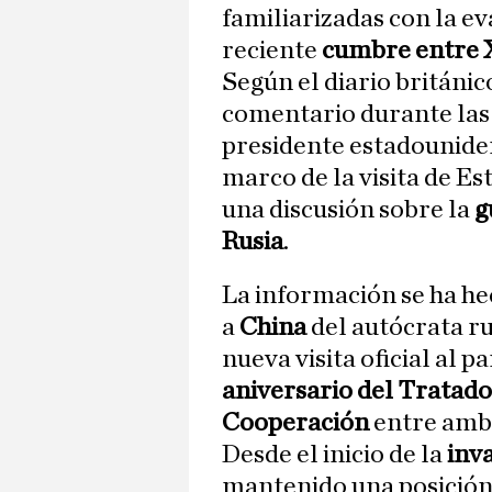
familiarizadas con la e
reciente
cumbre entre 
Según el diario británic
comentario durante las
presidente estadounide
marco de la visita de E
una discusión sobre la
g
Rusia
.
La información se ha hec
a
China
del autócrata r
nueva visita oficial al p
aniversario del Tratad
Cooperación
entre ambo
Desde el inicio de la
inv
mantenido una posición 