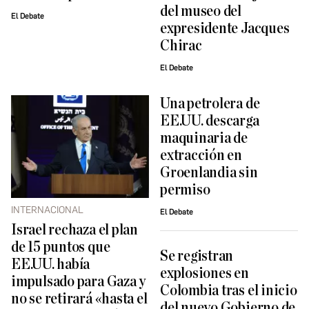
del museo del
El Debate
expresidente Jacques
Chirac
El Debate
Una petrolera de
EE.UU. descarga
maquinaria de
extracción en
Groenlandia sin
permiso
INTERNACIONAL
El Debate
Israel rechaza el plan
de 15 puntos que
Se registran
EE.UU. había
explosiones en
impulsado para Gaza y
Colombia tras el inicio
no se retirará «hasta el
del nuevo Gobierno de