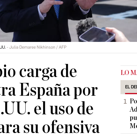
.UU.
Julia Demaree Nikhinson / AFP
io carga de
LO M
tra España por
EL DE
Po
.UU. el uso de
Ad
pu
ara su ofensiva
Me