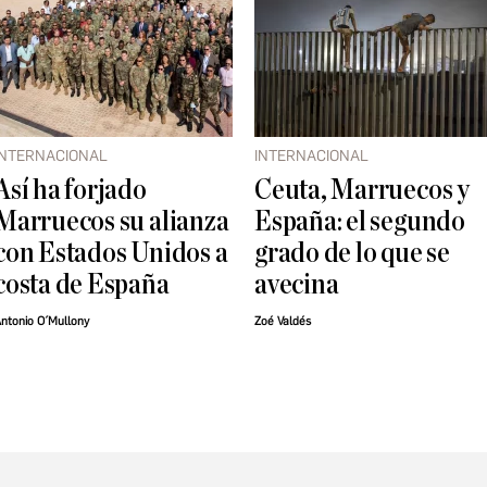
INTERNACIONAL
INTERNACIONAL
Así ha forjado
Ceuta, Marruecos y
Marruecos su alianza
España: el segundo
con Estados Unidos a
grado de lo que se
costa de España
avecina
ntonio O´Mullony
Zoé Valdés