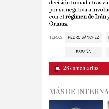
decisión tomada tras var
por su negativa a invol
con el
régimen de Irán
y
Ormuz
.
TEMAS
PEDRO SÁNCHEZ
ESPAÑA
28
comentarios
MÁS DE INTERN