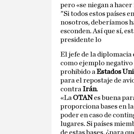
pero «se niegan a hacer
"Si todos estos países 
nosotros, deberíamos ha
esconden. Así que sí, e
presidente lo
El jefe de la diplomacia
como ejemplo negativo 
prohibido a
Estados Un
para el repostaje de avi
contra
Irán
.
«La
OTAN
es buena par
proporciona bases en l
poder en caso de contin
lugares. Si países mie
de estas bases, ¿para q