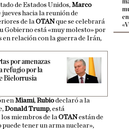
ma
stado de Estados Unidos,
Marco
mu
e jueves hacia la reunión de
en
riores de la
OTAN
que se celebrará
«V
su Gobierno está «muy molesto» por
s en relación con la guerra de Irán,
ertas por amenazas
a refugio por la
e Bielorrusia
ón en
Miami
,
Rubio
declaró a la
e,
Donald Trump
, está
 los miembros de la
OTAN
están de
 puede tener un arma nuclear»,