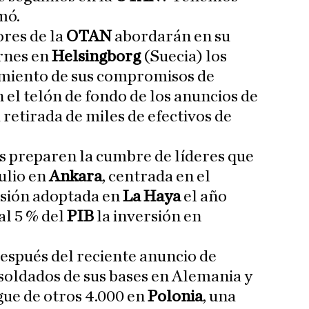
mó.
ores de la
OTAN
abordarán en su
ernes en
Helsingborg
(Suecia) los
imiento de sus compromisos de
 el telón de fondo de los anuncios de
 retirada de miles de efectivos de
os preparen la cumbre de líderes que
julio en
Ankara
, centrada en el
isión adoptada en
La Haya
el año
al 5 % del
PIB
la inversión en
espués del reciente anuncio de
 soldados de sus bases en Alemania y
gue de otros 4.000 en
Polonia
, una