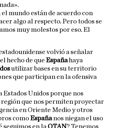
 nada».
en el mundo están de acuerdo con
cer algo al respecto. Pero todos se
stamos muy molestos por eso. El
 estadounidense volvió a señalar
el hecho de que
España
haya
idos
utilizar bases en su territorio
ones que participan en la ofensiva
a Estados Unidos porque nos
a región que nos permiten proyectar
gencia en Oriente Medio y otros
mbros como
España
nos niegan el uso
ué seguimos en la
OTAN
? Tenemos