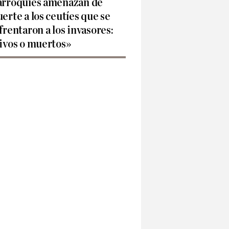
rroquíes amenazan de
erte a los ceutíes que se
frentaron a los invasores:
ivos o muertos»