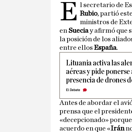
E
l secretario de E
Rubio
, partió est
ministros de Exte
en
Suecia
y afirmó que 
la posición de los aliado
entre ellos
España
.
Lituania activa las al
aéreas y pide ponerse 
presencia de drones d
El Debate
Antes de abordar el avi
prensa que el president
«decepcionado» porque
acuerdo en que «
Irán
no