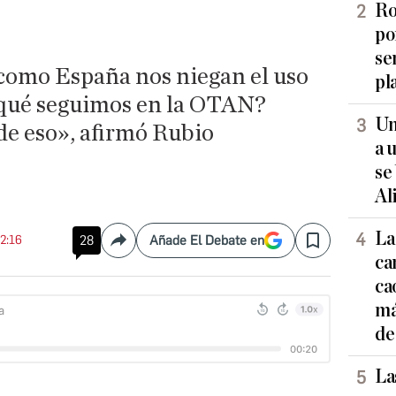
Ro
po
se
como España nos niegan el uso
pl
a qué seguimos en la OTAN?
Un
e eso», afirmó Rubio
a 
se
Al
La
22:16
28
Añade El Debate en
Compartir
Save
ca
ca
má
de
La