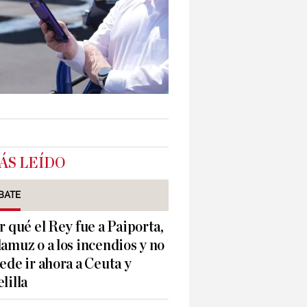
ÁS LEÍDO
BATE
r qué el Rey fue a Paiporta,
amuz o a los incendios y no
ede ir ahora a Ceuta y
lilla