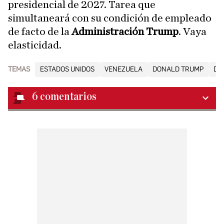
presidencial de 2027. Tarea que
simultaneará con su condición de empleado
de facto de la
Administración Trump
. Vaya
elasticidad.
TEMAS
ESTADOS UNIDOS
VENEZUELA
DONALD TRUMP
DE
6
comentarios