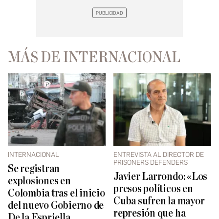
MÁS DE INTERNACIONAL
INTERNACIONAL
ENTREVISTA AL DIRECTOR DE
PRISONERS DEFENDERS
Se registran
Javier Larrondo: «Los
explosiones en
presos políticos en
Colombia tras el inicio
Cuba sufren la mayor
del nuevo Gobierno de
represión que ha
De la Espriella