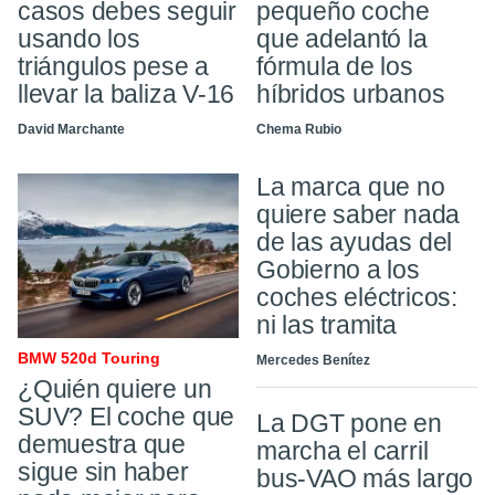
casos debes seguir
pequeño coche
usando los
que adelantó la
triángulos pese a
fórmula de los
llevar la baliza V-16
híbridos urbanos
David Marchante
Chema Rubio
La marca que no
quiere saber nada
de las ayudas del
Gobierno a los
coches eléctricos:
ni las tramita
BMW 520d Touring
Mercedes Benítez
¿Quién quiere un
SUV? El coche que
La DGT pone en
demuestra que
marcha el carril
sigue sin haber
bus-VAO más largo