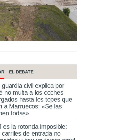
OR
EL DEBATE
 guardia civil explica por
é no multa a los coches
rgados hasta los topes que
n a Marruecos: «Se las
ben todas»
í es la rotonda imposible:
s carriles de entrada no