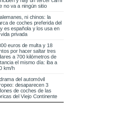
inciden y hay un tercer carril
e no va a ningún sitio
 alemanes, ni chinos: la
rca de coches preferida del
y es española y los usa en
 vida privada
800 euros de multa y 18
ntos por hacer saltar tres
dares a 700 kilómetros de
stancia el mismo día: iba a
0 km/h
 drama del automóvil
ropeo: desaparecen 3
llones de coches de las
bricas del Viejo Continente