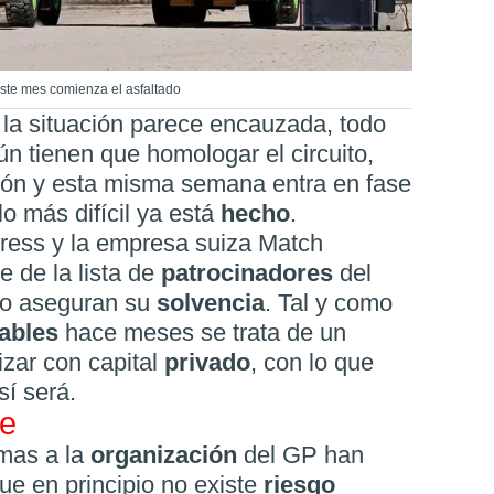
este mes comienza el asfaltado
la situación parece encauzada, todo
ún tienen que homologar el circuito,
ión y esta misma semana entra en fase
lo más difícil ya está
hecho
.
ress y la empresa suiza Match
e de la lista de
patrocinadores
del
io aseguran su
solvencia
. Tal y como
ables
hace meses se trata de un
izar con capital
privado
, con lo que
sí será.
te
imas a la
organización
del GP han
ue en principio no existe
riesgo