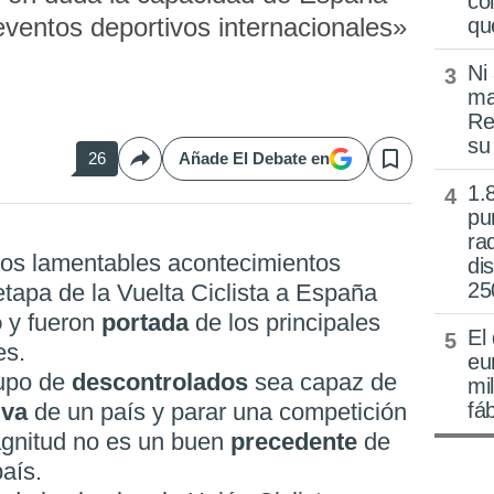
co
ventos deportivos internacionales»
qu
Ni
ma
Re
su
26
Añade El Debate en
Compartir
Save
1.
pu
ra
los lamentables acontecimientos
di
25
 etapa de la Vuelta Ciclista a España
o
y fueron
portada
de los principales
El
es.
eu
rupo de
descontrolados
sea capaz de
mi
iva
de un país y parar una competición
fá
gnitud no es un buen
precedente
de
país.