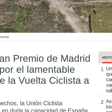
mental
ran Premio de Madrid
MOT
por el lamentable
Un
qu
 la Vuelta Ciclista a
ca
va
sa
As
echos, la Unión Ciclista
lo
o en duda la capacidad de España