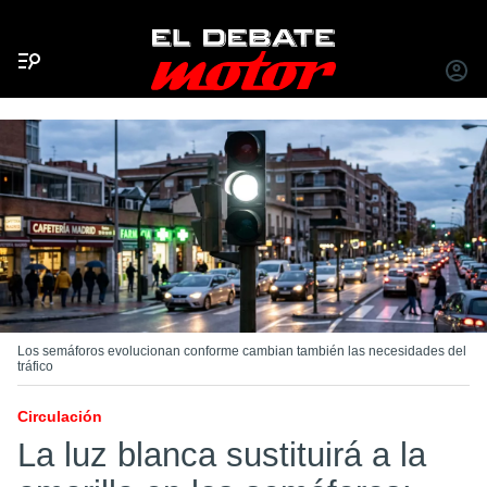
Menú
INICIA
SESIÓ
Los semáforos evolucionan conforme cambian también las necesidades del
tráfico
Circulación
La luz blanca sustituirá a la