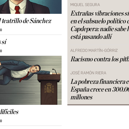
MIQUEL SEGURA
Extrañas vibraciones s
l teatrillo de Sánchez
en el subsuelo político 
Capdepera: nadie sabe 
30
está pasando allí
 sí
ALFREDO MARTÍN-GÓRRIZ
30
Racismo contra los pitb
JOSÉ RAMÓN RIERA
La pobreza financiera 
España crece en 300.0
millones
ifíciles
30