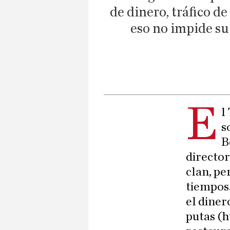
de dinero, tráfico d
eso no impide su
E
l
s
B
director
clan, pe
tiempos.
el diner
putas (h