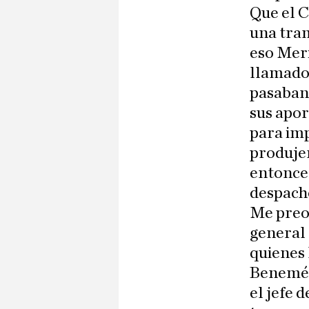
Que el C
una tram
eso Meri
llamado
pasaban 
sus apor
para imp
produje
entonces
despacho
Me preo
general 
quienes 
Benemér
el jefe 