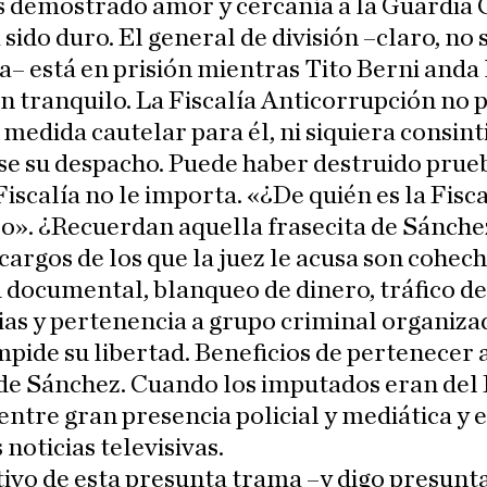
demostrado amor y cercanía a la Guardia Ci
 sido duro. El general de división –claro, no 
ta– está en prisión mientras Tito Berni anda 
an tranquilo. La Fiscalía Anticorrupción no p
medida cautelar para él, ni siquiera consint
se su despacho. Puede haber destruido prue
 Fiscalía no le importa. «¿De quién es la Fisca
o». ¿Recuerdan aquella frasecita de Sánche
 cargos de los que la juez le acusa son cohech
 documental, blanqueo de dinero, tráfico de
ias y pertenencia a grupo criminal organiza
mpide su libertad. Beneficios de pertenecer 
de Sánchez. Cuando los imputados eran del 
entre gran presencia policial y mediática y 
 noticias televisivas.
vo de esta presunta trama –y digo presunta