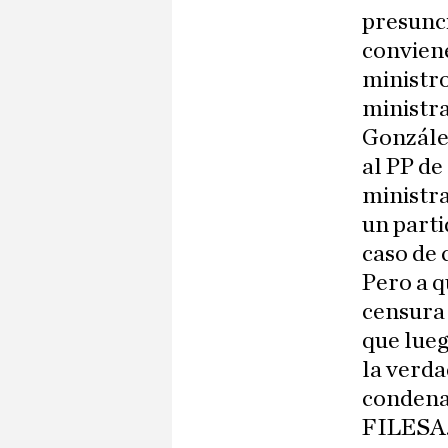
presunci
conviene
ministro
ministra
González
al PP de
ministra
un parti
caso de 
Pero a q
censura 
que lueg
la verda
condenad
FILESA