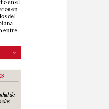
dio en el
teros en
dos del
aplana
a entre
ES
lidad de
ncias