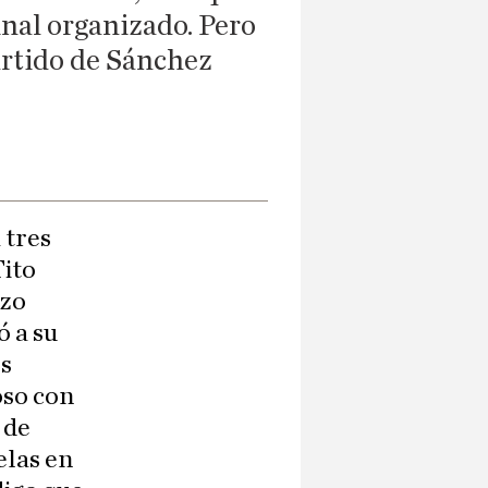
inal organizado. Pero
artido de Sánchez
 tres
Tito
izo
ó a su
os
oso con
 de
elas en