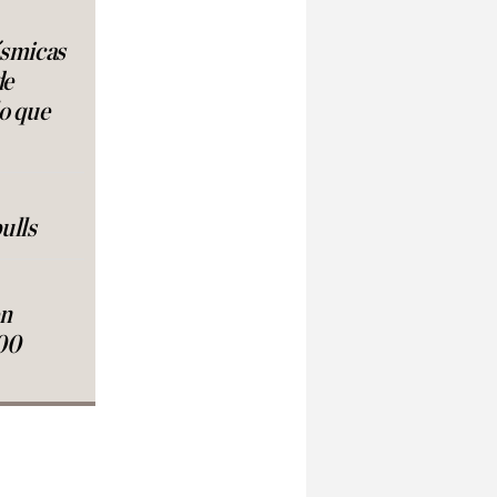
ísmicas
de
lo que
ulls
en
00