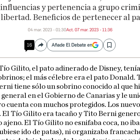
e influencias y pertenencia a grupo crim
 libertad. Beneficios de pertenecer al p
04 mar. 2023 - 01:30
Act. 07 mar. 2023 - 11:36
16
Añade El Debate en
Compartir
Save
 Tío Gilito, el pato adinerado de Disney, tenía
obrinos; el más célebre era el pato Donald. 
erni tiene sólo un sobrino conocido al que h
 general en el Gobierno de Canarias y le uni
ro cuenta con muchos protegidos. Los nuev
 El Tío Gilito era tacaño y Tito Berni gener
o ajeno. El Tío Gilito no esnifaba coca, no iba
ubiese ido de patas), ni organizaba francach