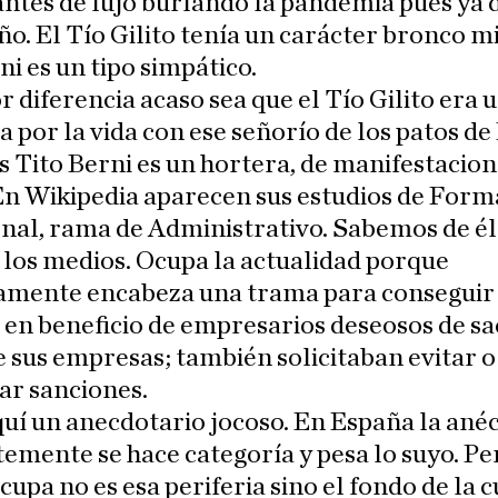
ntes de lujo burlando la pandemia pues ya 
ño. El Tío Gilito tenía un carácter bronco m
ni es un tipo simpático.
 diferencia acaso sea que el Tío Gilito era 
ba por la vida con ese señorío de los patos de
 Tito Berni es un hortera, de manifestacio
En Wikipedia aparecen sus estudios de Form
nal, rama de Administrativo. Sabemos de él
los medios. Ocupa la actualidad porque
amente encabeza una trama para conseguir
s en beneficio de empresarios deseosos de s
 sus empresas; también solicitaban evitar o
ar sanciones.
uí un anecdotario jocoso. En España la ané
emente se hace categoría y pesa lo suyo. Pe
upa no es esa periferia sino el fondo de la c