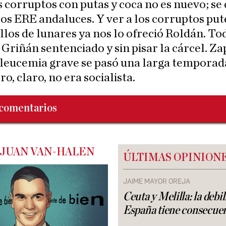
s corruptos con putas y coca no es nuevo; se 
los ERE andaluces. Y ver a los corruptos pu
llos de lunares ya nos lo ofreció Roldán. To
Griñán sentenciado y sin pisar la cárcel. Z
 leucemia grave se pasó una larga temporad
ro, claro, no era socialista.
comentarios
 JUAN VAN-HALEN
ÚLTIMAS OPINION
JAIME MAYOR OREJA
Ceuta y Melilla: la debi
España tiene consecue