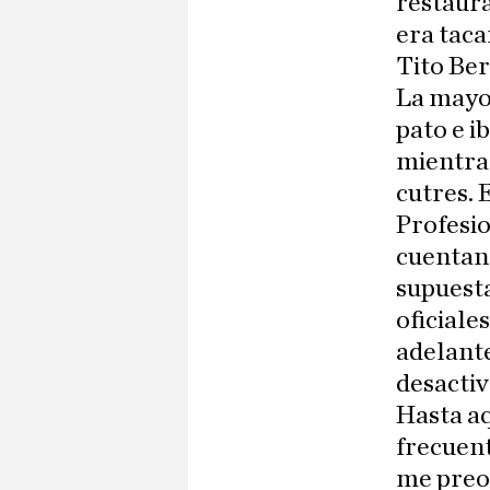
restaura
era taca
Tito Ber
La mayor
pato e i
mientras
cutres. 
Profesio
cuentan 
supuest
oficiale
adelante
desactiv
Hasta aq
frecuent
me preoc