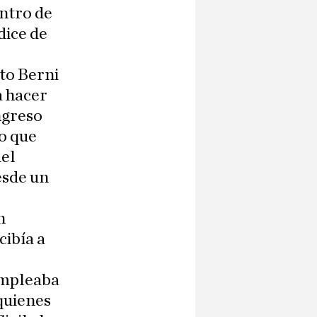
entro de
dice de
l
to Berni
a hacer
ngreso
o que
del
esde un
n
cibía a
empleaba
 quienes