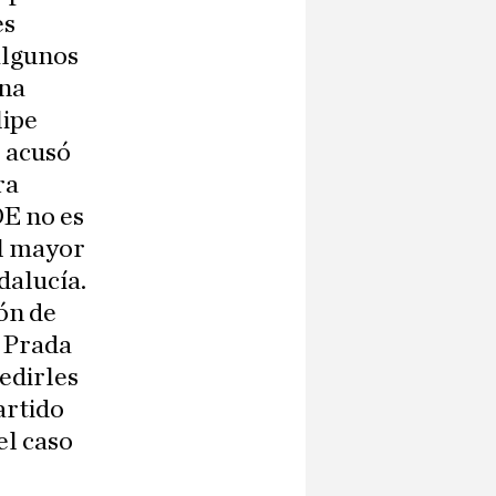
es
algunos
Una
lipe
, acusó
ra
OE no es
el mayor
dalucía.
ón de
e Prada
edirles
artido
el caso