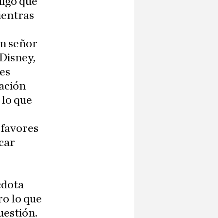
digo que
ientras
un señor
 Disney,
nes
ación
 lo que
 favores
acar
cdota
ro lo que
uestión.