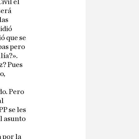
vil el
será
las
idió
ió que se
bas pero
lía?».
z? Pues
o,
do. Pero
al
PP se les
el asunto
 por la