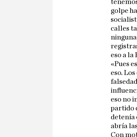
tenemos 
golpe ha
socialis
calles t
ninguna 
registra
eso a la
«Pues es
eso. Los
falsedad
influenc
eso no i
partido 
detenía 
abría las
Con moti