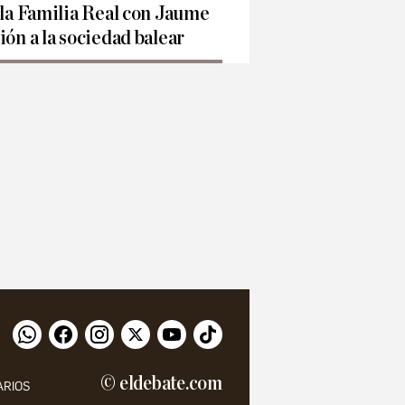
 la Familia Real con Jaume
ión a la sociedad balear
© eldebate.com
ARIOS