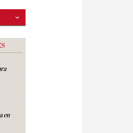
ES
ura
a en