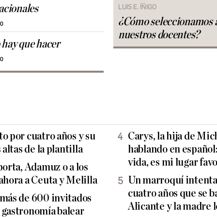
nacionales
LUIS E. ÍÑIGO
¿Cómo seleccionamos 
30
nuestros docentes?
 hay que hacer
30
o por cuatro años y su
Carys, la hija de Mi
altas de la plantilla
hablando en español:
vida, es mi lugar fav
porta, Adamuz o a los
ahora a Ceuta y Melilla
Un marroquí intenta 
cuatro años que se b
 más de 600 invitados
Alicante y la madre l
 gastronomía balear