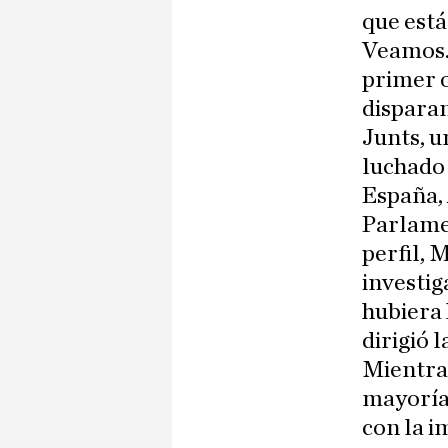
que está
Veamos. 
primer o
disparan
Junts, u
luchado 
España, 
Parlame
perfil, 
investig
hubiera 
dirigió 
Mientras
mayoría 
con la i