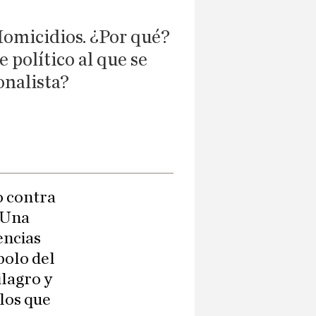
Homicidios. ¿Por qué?
 político al que se
onalista?
o contra
. Una
encias
bolo del
ilagro y
los que