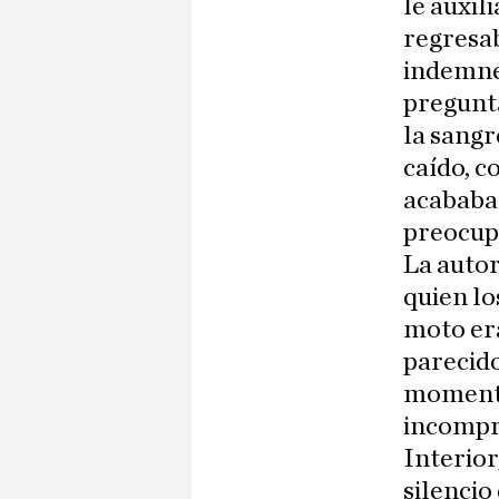
le auxil
regresab
indemne 
pregunt
la sangr
caído, c
acababan
preocupa
La autor
quien lo
moto era
parecido
momento
incompre
Interior
silencio