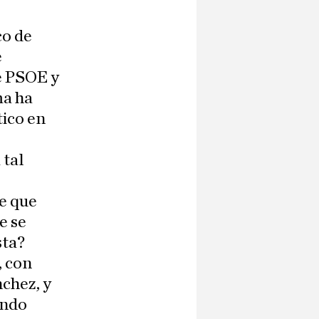
co de
e
e PSOE y
ma ha
tico en
 tal
e que
e se
sta?
, con
nchez, y
ondo