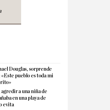
a
chael Douglas, sorprende
 «Este pueblo es toda mi
orito»
agredir a una niña de
añaba en una playa de
o evita