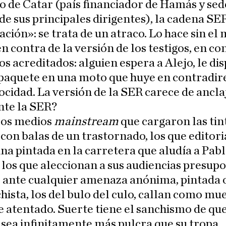
 de Catar (país financiador de Hamás y sede
 de sus principales dirigentes), la cadena SER
ción»: se trata de un atraco. Lo hace sin el
 en contra de la versión de los testigos, en co
os acreditados: alguien espera a Alejo, le dis
paquete en una moto que huye en contradir
ocidad. La versión de la SER carece de ancla
nte la SER?
 los medios
mainstream
que cargaron las tin
 con balas de un trastornado, los que editor
na pintada en la carretera que aludía a Pab
, los que aleccionan a sus audiencias presu
 ante cualquier amenaza anónima, pintada o
hista, los del bulo del culo, callan como mu
e atentado. Suerte tiene el sanchismo de que
sea infinitamente más pulcra que su tropa.