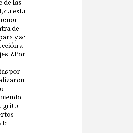
 de las
, da esta
 menor
ntra de
para y se
ección a
jes. ¿Por
tas por
ializaron
lo
poniendo
 grito
ertos
 la