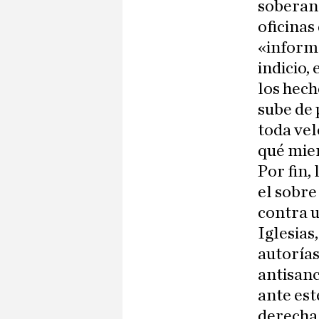
soberano
oficinas
«informa
indicio,
los hech
sube de 
toda vel
qué mie
Por fin,
el sobre
contra u
Iglesias
autorías
antisanc
ante est
derecha 