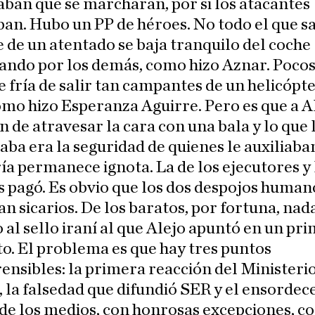
iaban que se marcharan, por si los atacantes
an. Hubo un PP de héroes. No todo el que s
de un atentado se baja tranquilo del coche
ando por los demás, como hizo Aznar. Pocos
e fría de salir tan campantes de un helicópt
omo hizo Esperanza Aguirre. Pero es que a Al
 de atravesar la cara con una bala y lo que 
ba era la seguridad de quienes le auxiliaba
ía permanece ignota. La de los ejecutores y 
s pagó. Es obvio que los dos despojos human
n sicarios. De los baratos, por fortuna, nad
 al sello iraní al que Alejo apuntó en un pr
. El problema es que hay tres puntos
nsibles: la primera reacción del Ministerio
, la falsedad que difundió SER y el ensordec
 de los medios, con honrosas excepciones, c