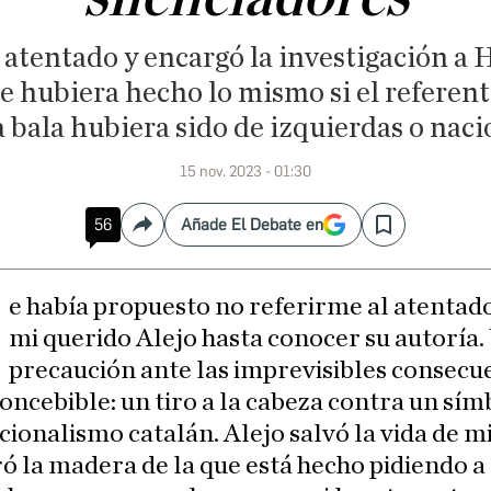
 atentado y encargó la investigación a 
 hubiera hecho lo mismo si el referente
la bala hubiera sido de izquierdas o naci
15 nov. 2023 - 01:30
56
Añade El Debate en
Compartir
Save
M
e había propuesto no referirme al atentad
mi querido Alejo hasta conocer su autoría
precaución ante las imprevisibles consecu
concebible: un tiro a la cabeza contra un sím
cionalismo catalán. Alejo salvó la vida de m
 la madera de la que está hecho pidiendo a 