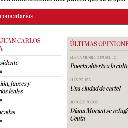
comentarios
 JUAN CARLOS
ÚLTIMAS OPINION
A
ELENA MURILLO MURILLO
sidente
Puerta abierta a la cult
30
LUÍS POUSA
ión, jueces y
Una ciudad de cartel
ios leales
30
JORGE BRUGOS
Diana Morant se refugi
ricadas
Ceuta
30