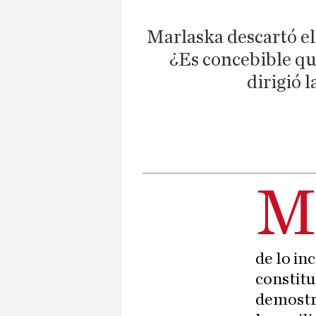
Marlaska descartó el
¿Es concebible que
dirigió 
de lo in
constitu
demostró