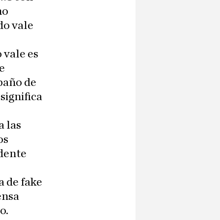
no
do vale
 vale es
e
baño de
significa
a las
os
idente
a de fake
ensa
o.