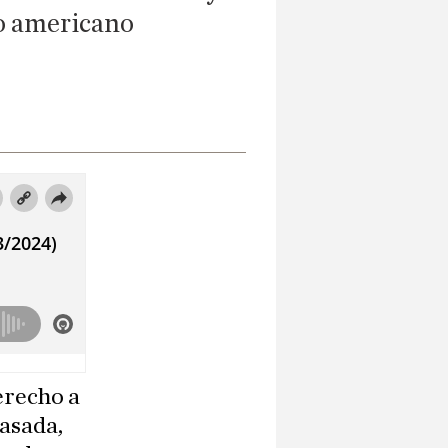
mo americano
erecho a
rasada,