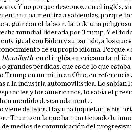
scaro. Y no porque desconozcan el inglés, si
uentan una mentira a sabiendas, porque to
de seguir con el falso relato de una peligrosa
echa mundial liderada por Trump. Y el todo
nte igual con Biden y su partido, a los que s
conocimiento de su propio idioma. Porque «
,
bloodbath
, en el inglés americano también 
 o grandes pérdidas, que es de lo que estaba
 Trump en un mitin en Ohio, en referencia 
 a la industria automovilística. Lo sabían l
spañoles y los americanos, lo sabía el pres
y han mentido descaradamente.
o viene de lejos. Hay una inquietante histori
bre Trump en la que han participado la inm
 de medios de comunicación del progresism