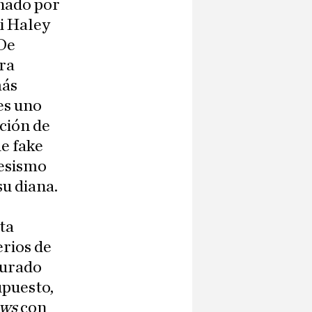
anado por
i Haley
 De
ra
más
es uno
cción de
de fake
resismo
u diana.
ta
rios de
gurado
upuesto,
ews
con