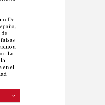
mo. De
España,
d de
falsas
iasmo a
mo. La
 la
a en el
dad