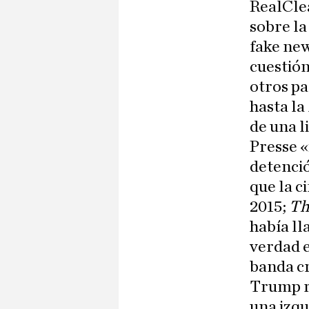
RealClea
sobre la
fake new
cuestión
otros pa
hasta la
de una l
Presse 
detenció
que la c
2015;
Th
había ll
verdad e
banda c
Trump r
una izqu