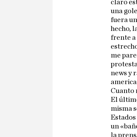
claro es
una gol
fuera un
hecho, 
frente a
estrecho
me parec
protesta
news y r
american
Cuanto m
El últim
misma s
Estados
un «baño
la prens