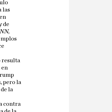
culo
 las
 en
y de
NN
,
jemplos
ce
 resulta
 en
Trump
, pero la
 de la
a contra
a de la