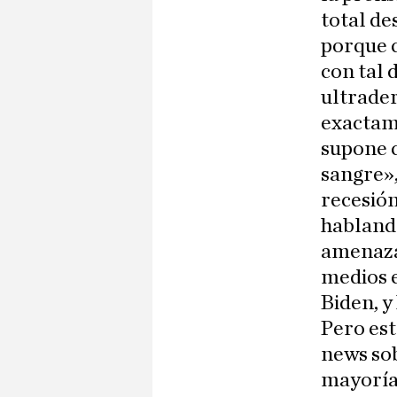
total de
porque c
con tal 
ultrader
exactame
supone 
sangre»
recesión
hablando
amenazas
medios e
Biden, 
Pero est
news so
mayoría