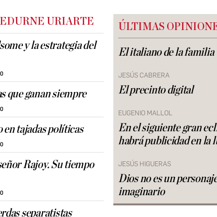
 EDURNE URIARTE
ÚLTIMAS OPINION
ome y la estrategia del
El italiano de la familia
30
JESÚS CABRERA
El precinto digital
as que ganan siempre
30
EUGENIO MALLOL
En el siguiente gran ecl
 en tajadas políticas
habrá publicidad en la 
30
señor Rajoy. Su tiempo
JESÚS HIGUERAS
Dios no es un personaj
imaginario
30
erdas separatistas