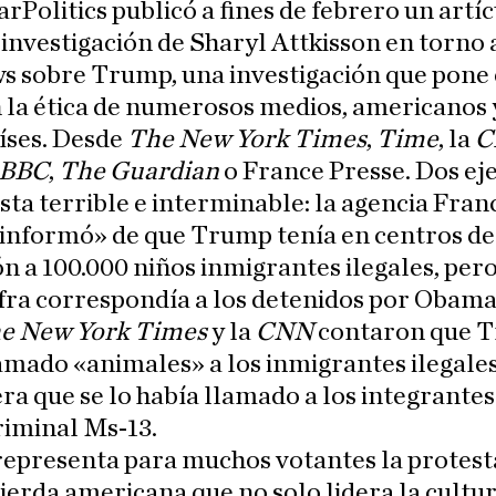
rPolitics publicó a fines de febrero un artí
 investigación de Sharyl Attkisson en torno a
s sobre Trump, una investigación que pone
 la ética de numerosos medios, americanos 
íses. Desde
The New York Times
,
Time
, la
C
BBC
,
The Guardian
o France Presse. Dos e
ista terrible e interminable: la agencia Fran
«informó» de que Trump tenía en centros de
n a 100.000 niños inmigrantes ilegales, pero
ifra correspondía a los detenidos por Obama
e New York Times
y la
CNN
contaron que 
amado «animales» a los inmigrantes ilegales
ra que se lo había llamado a los integrantes
riminal Ms-13.
epresenta para muchos votantes la protest
ierda americana que no solo lidera la cultur