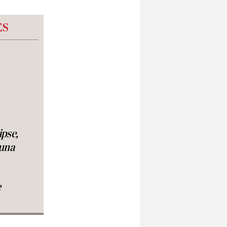
ES
ipse,
luna
e