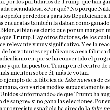
tá, por los partidarios de Trump, que han g
eada escandalosa. ¿Por qué? No porque Nikk
a opción perdedora para los Republicanos.
las encuestas también la daban como ganado
 Biden, si bien es cierto que por un margen 
 que Trump. Hay otros factores, de los cual
e relevante y muy significativo. Y es la rea
 de los votantes republicanos a esa fábrica 
adicalismo en que se ha convertido el prog
o y que ha puesto a Trump en el centro de s
ás mienten sobre él, más le votan.
o ejemplo de la fábrica de
fake news
es de es
emana, con varios medios supuestamente se
 Unidos «informando» de que Trump ha au
 de sangre» si no gana las elecciones. Por s
a progresista española ha aireado la
fake n