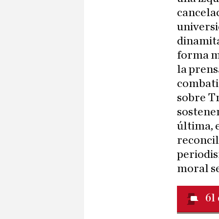
cancelac
universi
dinamita
forma mu
la prens
combati
sobre Tr
sostener
última, 
reconcil
periodis
moral s
61