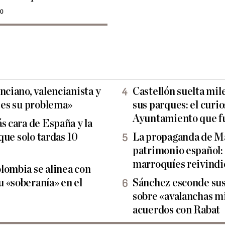
30
nciano, valencianista y
Castellón suelta mil
e es su problema»
sus parques: el curi
Ayuntamiento que f
s cara de España y la
 que solo tardas 10
La propaganda de Ma
patrimonio español:
marroquíes reivindi
lombia se alinea con
 «soberanía» en el
Sánchez esconde sus
sobre «avalanchas mi
acuerdos con Rabat