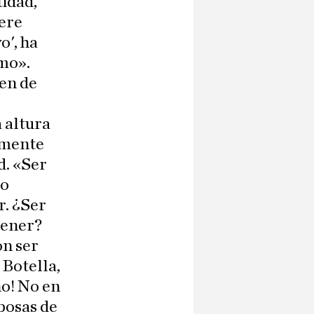
tidad,
iere
o', ha
imo».
ien de
 altura
amente
d. «Ser
do
r. ¿Ser
tener?
on ser
Botella,
no! No en
posas de