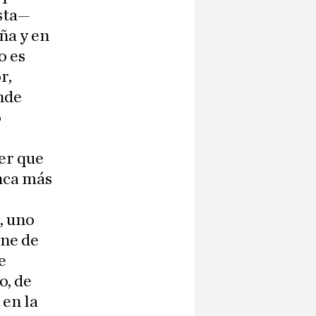
ista—
ña y en
o es
r,
ende
o
er que
nca más
, uno
ine de
e
o, de
 en la