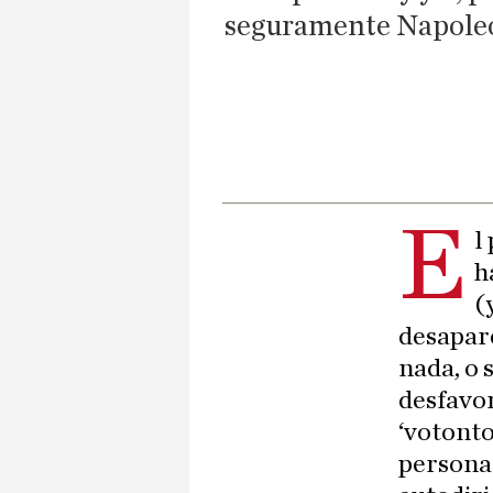
seguramente Napoleon
E
l
h
(
desapare
nada, o 
desfavor
‘votonto
persona 