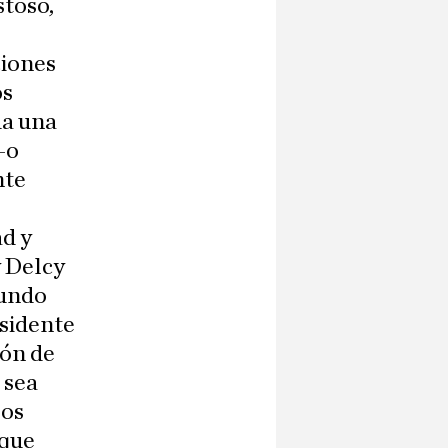
stoso,
s
ciones
os
da una
–o
nte
ad y
 Delcy
mundo
esidente
ión de
 sea
sos
 que