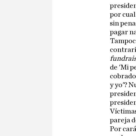
preside
por cual
sin pena
pagar na
Tampoco 
contrari
fundrai
de 'Mi p
cobrado 
y yo'? N
preside
presiden
Víctimas
pareja d
Por cará