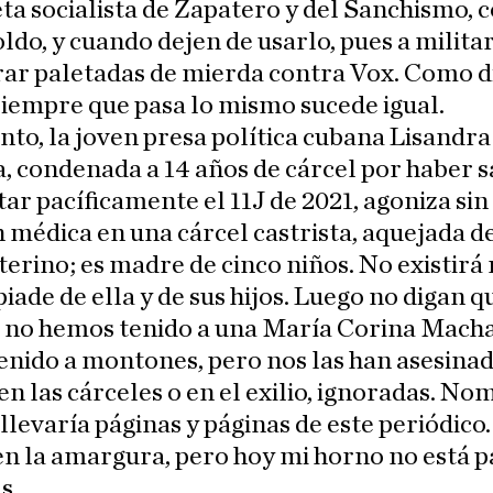
a socialista de Zapatero y del Sanchismo, 
ldo, y cuando dejen de usarlo, pues a militar
irar paletadas de mierda contra Vox. Como d
siempre que pasa lo mismo sucede igual.
nto, la joven presa política cubana Lisandra
 condenada a 14 años de cárcel por haber s
ar pacíficamente el 11J de 2021, agoniza sin
 médica en una cárcel castrista, aquejada d
erino; es madre de cinco niños. No existirá
piade de ella y de sus hijos. Luego no digan q
 no hemos tenido a una María Corina Macha
nido a montones, pero nos las han asesinad
n las cárceles o en el exilio, ignoradas. No
llevaría páginas y páginas de este periódico.
n la amargura, pero hoy mi horno no está p
s.