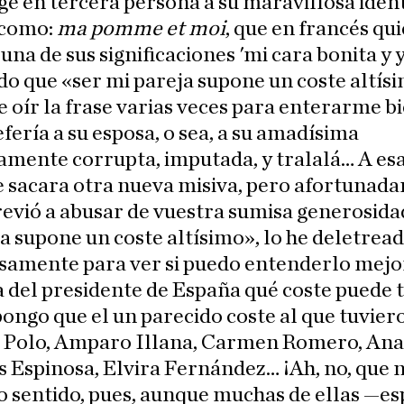
ge en tercera persona a su maravillosa iden
 como:
ma pomme et moi
, que en francés qu
 una de sus significaciones 'mi cara bonita y y
o que «ser mi pareja supone un coste altís
 oír la frase varias veces para enterarme b
efería a su esposa, o sea, a su amadísima
mente corrupta, imputada, y tralalá… A esa
e sacara otra nueva misiva, pero afortunad
revió a abusar de vuestra sumisa generosida
a supone un coste altísimo», lo he deletrea
samente para ver si puedo entenderlo mejo
a del presidente de España qué coste puede 
ongo que el un parecido coste al que tuvier
Polo, Amparo Illana, Carmen Romero, Ana 
 Espinosa, Elvira Fernández… ¡Ah, no, que 
 sentido, pues, aunque muchas de ellas —es