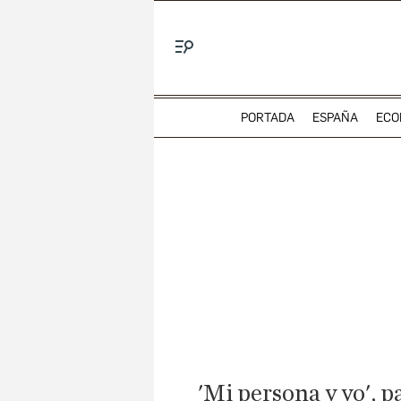
Menú
PORTADA
ESPAÑA
ECO
'Mi persona y yo', p