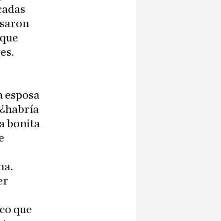
cadas
asaron
 que
es.
a esposa
 ¿habría
a bonita
e
ma.
er
zco que