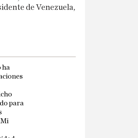
sidente de Venezuela,
 ha
caciones
icho
odo para
s
'Mi