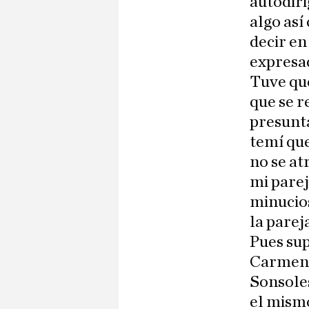
autodiri
algo así
decir en
expresad
Tuve que
que se r
presunta
temí qu
no se at
mi parej
minucio
la parej
Pues sup
Carmen 
Sonsoles
el mismo