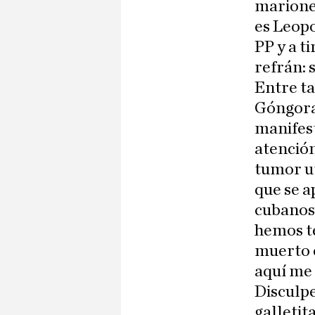
marionet
es Leopo
PP y a t
refrán: 
Entre ta
Góngora,
manifest
atención
tumor ut
que se a
cubanos
hemos te
muerto e
aquí me 
Disculpe
galletita