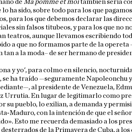
mano de
Ma pomme et moi
también sería co
 lo ha sido, sobre todo para los que pagamo
s, para los que debemos declarar las direc
iales sin falsos titubeos, y para los que no n
n teatros, aunque llevamos escribiendo to
bido a que no formamos parte de la opereta 
n tan a la moda– de ser hermano de preside
ona y yo', para colmo en silencio, nocturnid
a, se ha traído —seguramente Napoleonchu y
mediante—, al presidente de Venezuela, Ed
 Urrutia. En lugar de legitimarlo como pr
or su pueblo, lo exilian, a demanda y permis
ta-Maduro, con la intención de que el señor
do». Esto me recuerda demasiado a los pre
desterrados de la Primavera de Cuba, a los