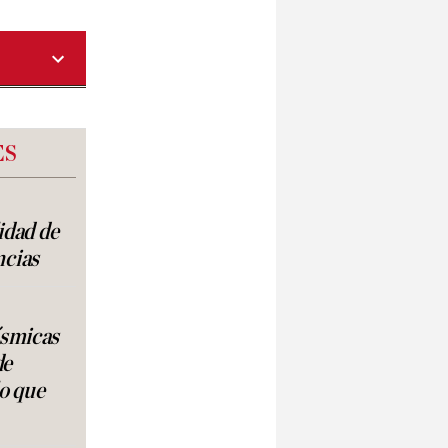
ES
lidad de
ncias
ísmicas
de
lo que