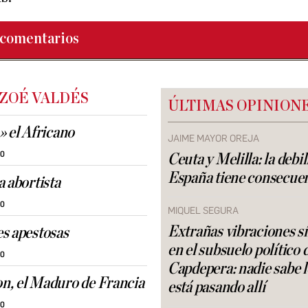
comentarios
 ZOÉ VALDÉS
ÚLTIMAS OPINION
» el Africano
JAIME MAYOR OREJA
30
Ceuta y Melilla: la debi
España tiene consecue
a abortista
30
MIQUEL SEGURA
Extrañas vibraciones s
s apestosas
en el subsuelo político 
30
Capdepera: nadie sabe 
, el Maduro de Francia
está pasando allí
30