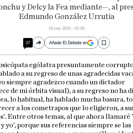
chu y Delcy la Fea mediante—, al pre
Edmundo González Urrutia
10 sep. 2024 - 01:30
37
Añade El Debate en
Compartir
Save
 psicópata ególatra presuntamente corrupto
ablado a su regreso de unas agradecidas va
yo siempre agradezco cuando un dictador
ce de mi órbita visual), a su regreso no ha d
sea, lo habitual, ha hablado mucha basura, t
ecer a los cometrapos que lo eligieron, a su
s’. Entre otros temas, al que ahora llamaré 
y yo', porque sus referencias siempre se las