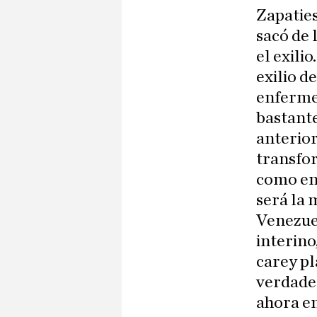
Zapaties
sacó de 
el exilio
exilio d
enfermed
bastante
anterior
transfor
como en
será la 
Venezuel
interino
carey pl
verdade
ahora en