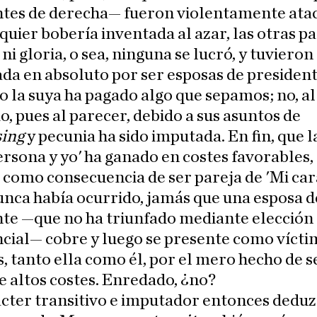
ntes de derecha— fueron violentamente ata
quier bobería inventada al azar, las otras p
 ni gloria, o sea, ninguna se lucró, y tuvieron
da en absoluto por ser esposas de president
la suya ha pagado algo que sepamos; no, al
o, pues al parecer, debido a sus asuntos de
sing
y pecunia ha sido imputada. En fin, que l
ersona y yo' ha ganado en costes favorables,
como consecuencia de ser pareja de 'Mi car
unca había ocurrido, jamás que una esposa d
nte —que no ha triunfado mediante elección
cial— cobre y luego se presente como vícti
, tanto ella como él, por el mero hecho de s
e altos costes. Enredado, ¿no?
cter transitivo e imputador entonces dedu