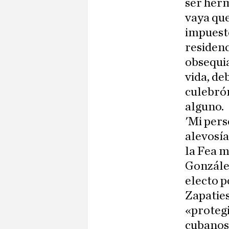
ser her
vaya que
impuesto
residenc
obsequia
vida, de
culebró
alguno.
'Mi pers
alevosí
la Fea 
González
electo p
Zapaties
«protegi
cubanos 