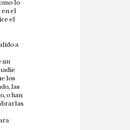
como lo
 en el
ice el
alido a
e un
 nadie
ue los
do, las
o, o han
mbrarlas
ara