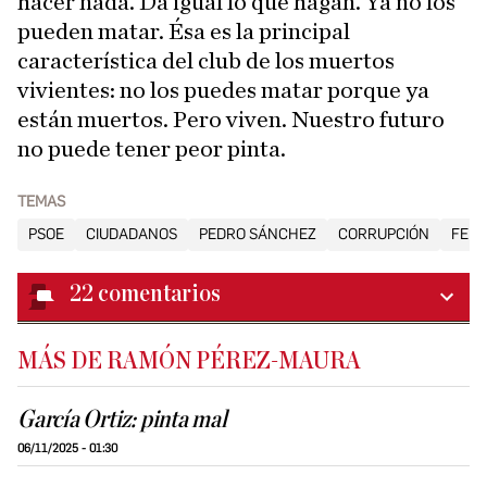
hacer nada. Da igual lo que hagan. Ya no los
pueden matar. Ésa es la principal
característica del club de los muertos
vivientes: no los puedes matar porque ya
están muertos. Pero viven. Nuestro futuro
no puede tener peor pinta.
TEMAS
PSOE
CIUDADANOS
PEDRO SÁNCHEZ
CORRUPCIÓN
FELI
22
comentarios
MÁS DE RAMÓN PÉREZ-MAURA
García Ortiz: pinta mal
06/11/2025 - 01:30