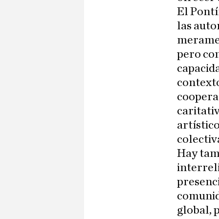
El Pontí
las auto
merament
pero con
capacida
contexto
cooperac
caritati
artístic
colectiv
Hay tam
interrel
presenci
comunid
global, 