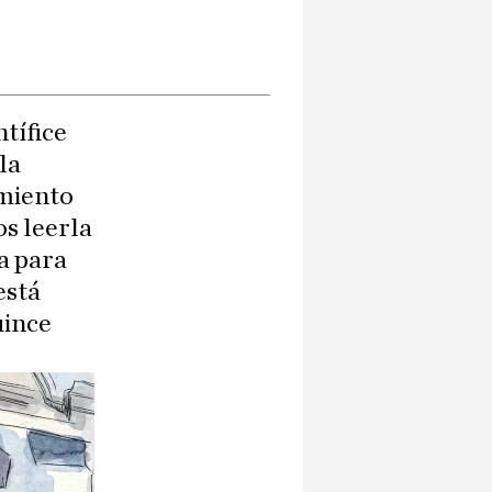
tífice
la
imiento
os leerla
a para
está
uince