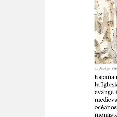
El Debate (asis
España n
la Igles
evangeli
medieval
océanos,
monaster