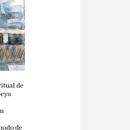
ritual de
peya
on
 modo de