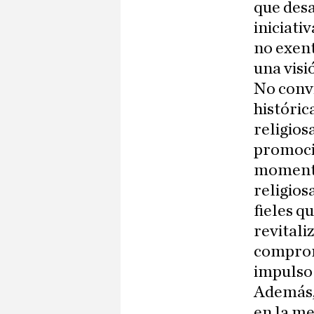
que desa
iniciati
no exent
una visi
No convi
históric
religios
promoci
momento 
religios
fieles q
revitali
comprome
impulso 
Además, 
en la me