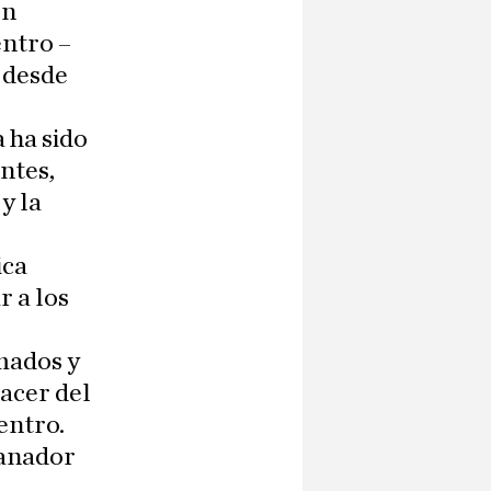
en
entro –
 desde
 ha sido
ntes,
y la
ica
r a los
mados y
acer del
entro.
sanador