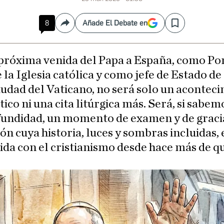
8
Añade El Debate en
Compartir
Save
 próxima venida del Papa a España, como Pon
 la Iglesia católica y como jefe de Estado de 
iudad del Vaticano, no será solo un acontec
ico ni una cita litúrgica más. Será, si sabem
fundidad, un momento de examen y de graci
ón cuya historia, luces y sombras incluidas, 
ida con el cristianismo desde hace más de q