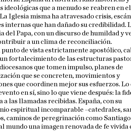
s ideológicas que a menudo se reabren en e
 La Iglesia misma ha atravesado crisis, escá
s internas que han dañado su credibilidad. 
a del Papa, con un discurso de humildad y v
ntribuir a un clima de reconciliación.
 punto de vista estrictamente apostólico, c
un fortalecimiento de las estructuras pasto
 diocesanos que tomen impulso, planes de
ización que se concreten, movimientos y
ones que coordinen mejor sus esfuerzos. Lo 
 evento en sí, sino lo que viene después: la fi
a a las llamadas recibidas. España, con su
io espiritual incomparable –catedrales, sa
s, caminos de peregrinación como Santiago
al mundo una imagen renovada de fe vivida