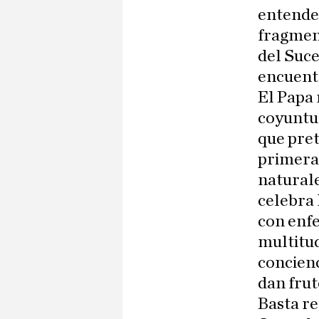
entende
fragment
del Suce
encuentr
El Papa 
coyuntur
que pret
primera 
naturale
celebra 
con enf
multitud
concienc
dan frut
Basta re