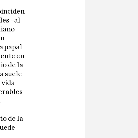
oinciden
les –al
tiano
en
a papal
ente en
io de la
a suele
 vida
nerables
a
io de la
puede