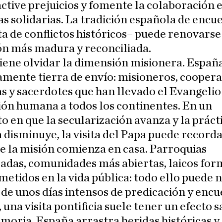
ctive prejuicios y fomente la colaboración 
vas solidarias. La tradición española de encu
a de conflictos históricos– puede renovarse
ón más madura y reconciliada.
ene olvidar la dimensión misionera. España
amente tierra de envío: misioneros, coopera
as y sacerdotes que han llevado el Evangelio 
ón humana a todos los continentes. En un
en que la secularización avanza y la práct
a disminuye, la visita del Papa puede recorda
ue la misión comienza en casa. Parroquias
zadas, comunidades más abiertas, laicos for
tidos en la vida pública: todo ello puede n
de unos días intensos de predicación y encu
una visita pontificia suele tener un efecto 
moria. España arrastra heridas históricas y