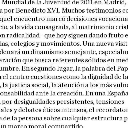
 Mundial de la Juventud de 2011 en Madrid,
da por Benedicto XVI. Muchos testimonios c
quel encuentro marcó decisiones vocaciona
io, a la vida consagrada, al matrimonio cris
on radicalidad– que hoy siguen dando fruto 
as, colegios y movimientos. Una nueva visit
denará un dinamismo semejante, especialm
ración que busca referentes sólidos en med
umbre. En segundo lugar, la palabra del Pap
n el centro cuestiones como la dignidad de la
la justicia social, la atención a los más vul
ponsabilidad ante la creación. En una Españ
 por desigualdades persistentes, tensiones
iales y debates éticos intensos, el recordator
 de la persona sobre cualquier estructura 
 un marco moral compartido.