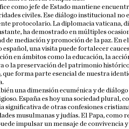
fice como jefe de Estado mantiene encuent
ridades civiles. Ese diálogo institucional no 
e protocolario. La diplomacia vaticana, d
stante, ha demostrado en múltiples ocasio
d de mediación y promoción de la paz. En el
 español, una visita puede fortalecer cauce
ión en ámbitos como la educación, la acció
va o la preservación del patrimonio históric
o, que forma parte esencial de nuestra ident
a.
bién una dimensión ecuménica y de diálogo
igioso. España es hoy una sociedad plural, c
a significativa de otras confesiones cristian
ades musulmanas y judías. El Papa, como r
puede impulsar un mensaje de convivencia y