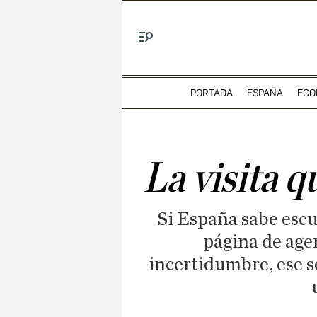
Menú
PORTADA
ESPAÑA
ECO
La visita 
Si España sabe escuc
página de agen
incertidumbre, ese s