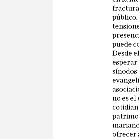
fractura
público.
tensione
presenci
puede co
Desde el
esperar 
sínodos
evangel
asociaci
no es el
cotidian
patrimon
mariano
ofrecer 