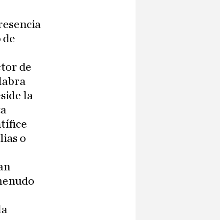
presencia
 de
ctor de
labra
side la
ta
tífice
lias o
van
 menudo
la