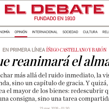
FUNDADO EN 1910
NOMÍA
OPINIÓN
INTERNACIONAL
SOCIEDAD
CULTURA
REL
EN PRIMERA LÍNEA
ÍÑIGO CASTELLANO Y BARÓN
que reanimará el alm
har más allá del ruido inmediato, la vi
da, sino un capítulo de gracia. Y quizá
ea el mayor de los bienes: redescubrir q
una consigna, sino una tarea compartid
23 mar. 2026 - 01:30