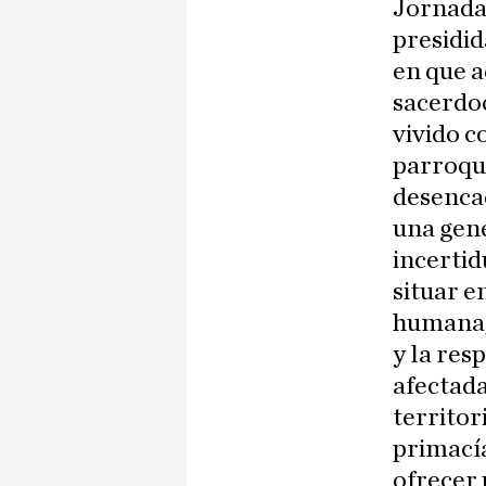
Jornada
presidi
en que a
sacerdoc
vivido c
parroqui
desenca
una gene
incertid
situar e
humana, 
y la res
afectada
territor
primacía
ofrecer