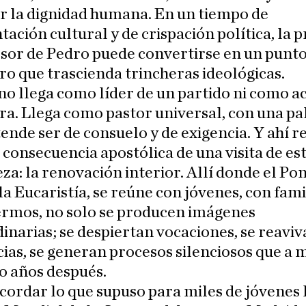
r la dignidad humana. En un tiempo de
ación cultural y de crispación política, la 
sor de Pedro puede convertirse en un punto
o que trascienda trincheras ideológicas.
no llega como líder de un partido ni como a
a. Llega como pastor universal, con una pa
ende ser de consuelo y de exigencia. Y ahí re
consecuencia apostólica de una visita de es
za: la renovación interior. Allí donde el Pon
la Eucaristía, se reúne con jóvenes, con fami
ermos, no solo se producen imágenes
inarias; se despiertan vocaciones, se reavi
ias, se generan procesos silenciosos que a
o años después.
cordar lo que supuso para miles de jóvenes 