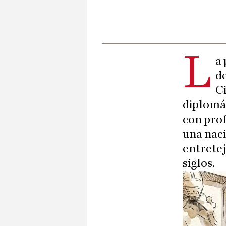
L
a
de
C
diplomát
con pro
una naci
entretej
siglos.