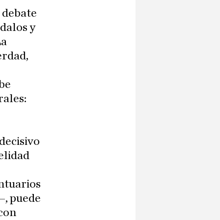
l debate
ndalos y
La
erdad,
abe
rales:
decisivo
delidad
ntuarios
–, puede
 con