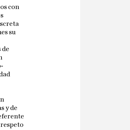
ros con
es
iscreta
nes su
s de
n
o-
idad
on
as y de
eferente
 respeto