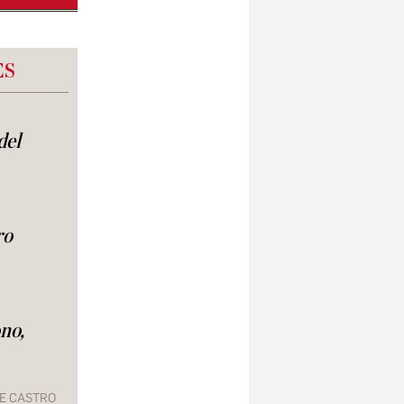
ES
del
ro
no,
E CASTRO