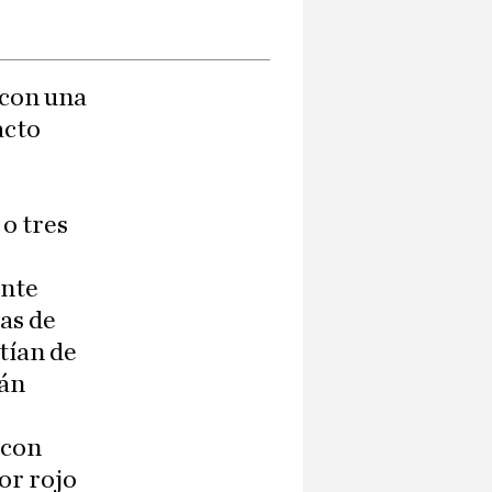
 con una
acto
 o tres
ente
tas de
tían de
mán
 con
or rojo