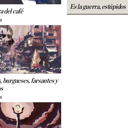
Es la guerra, estúpidos
a del café
30
, burgueses, farsantes y
s
30