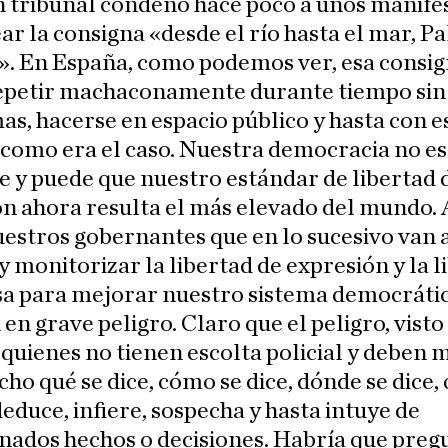
n tribunal condenó hace poco a unos manife
ar la consigna «desde el río hasta el mar, Pa
». En España, como podemos ver, esa consig
epetir machaconamente durante tiempo sin
s, hacerse en espacio público y hasta con e
, como era el caso. Nuestra democracia no es
e y puede que nuestro estándar de libertad 
n ahora resulta el más elevado del mundo. 
estros gobernantes que en lo sucesivo van 
y monitorizar la libertad de expresión y la l
sa para mejorar nuestro sistema democrátic
en grave peligro. Claro que el peligro, visto 
 quienes no tienen escolta policial y deben 
o qué se dice, cómo se dice, dónde se dice, 
deduce, infiere, sospecha y hasta intuye de
ados hechos o decisiones. Habría que preg