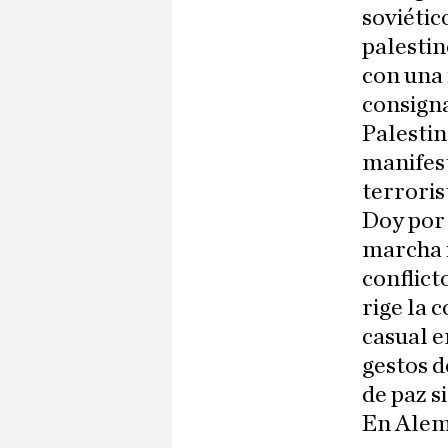
soviétic
palestin
con una 
consigna
Palestin
manifest
terroris
Doy por 
marcha i
conflict
rige la 
casual e
gestos d
de paz s
En Alema