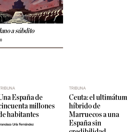
ano a súbdito
30
TRIBUNA
TRIBUNA
Una España de
Ceuta: el ultimátum
cincuenta millones
híbrido de
de habitantes
Marruecos a una
España sin
rancisco Uría Fernández
credibilidad