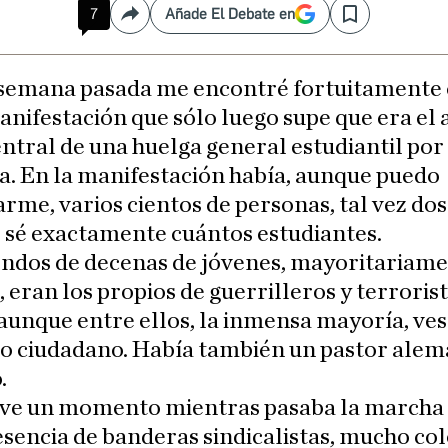
7
Añade El Debate en
Compartir
Save
 semana pasada me encontré fortuitamente
nifestación que sólo luego supe que era el 
ntral de una huelga general estudiantil por
a. En la manifestación había, aunque puedo
rme, varios cientos de personas, tal vez dos
o sé exactamente cuántos estudiantes.
endos de decenas de jóvenes, mayoritariam
 eran los propios de guerrilleros y terroris
unque entre ellos, la inmensa mayoría, ves
io ciudadano. Había también un pastor ale
.
ve un momento mientras pasaba la marcha
encia de banderas sindicalistas, mucho col