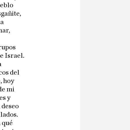
ueblo
sgañite,
la
mar,
grupos
e Israel.
a
cos del
, hoy
de mi
es y
n deseo
alados.
n qué