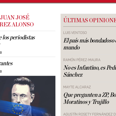
 JUAN JOSÉ
ÚLTIMAS OPINION
REZ ALONSO
LUIS VENTOSO
 los periodistas
El país más bondadoso 
mundo
30
RAMÓN PÉREZ-MAURA
rantes
No es Infantino, es Ped
30
Sánchez
MAYTE ALCARAZ
Que pregunten a ZP, Bo
Moratinos y Trujillo
AGUSTÍN ROSETY FERNÁNDEZ D