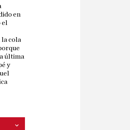
a
dido en
 el
la cola
 porque
la última
pé y
guel
ica