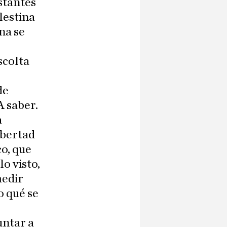
stantes
lestina
na se
scolta
de
A saber.
a
ibertad
o, que
lo visto,
medir
o qué se
untar a