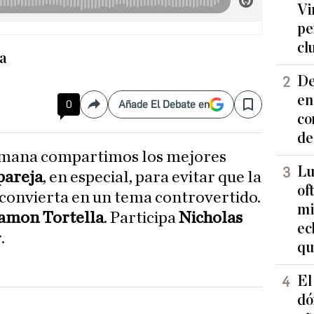
Vi
pe
cl
a
De
en
0
Añade El Debate en
Compartir
Save
co
de
Lu
pareja
, en especial, para evitar que la
of
convierta en un tema controvertido.
mi
amon Tortella
. Participa
Nicholas
ec
.
qu
El
dó