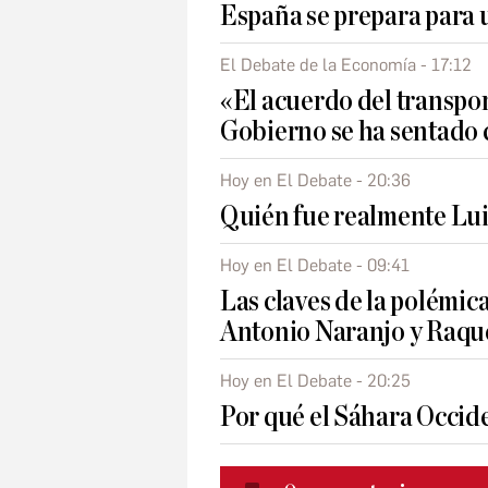
España se prepara para u
El Debate de la Economía - 17:12
«El acuerdo del transpor
Gobierno se ha sentado 
Hoy en El Debate - 20:36
Quién fue realmente Lu
Hoy en El Debate - 09:41
Las claves de la polémic
Antonio Naranjo y Raque
Hoy en El Debate - 20:25
Por qué el Sáhara Occide