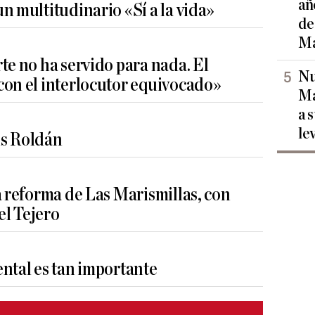
añ
n multitudinario «Sí a la vida»
de
Ma
te no ha servido para nada. El
Nu
con el interlocutor equivocado»
Ma
a 
le
is Roldán
a reforma de Las Marismillas, con
l Tejero
ntal es tan importante