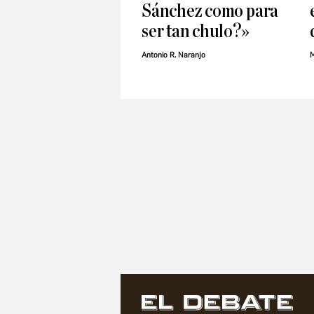
Sánchez como para
ser tan chulo?»
Antonio R. Naranjo
M