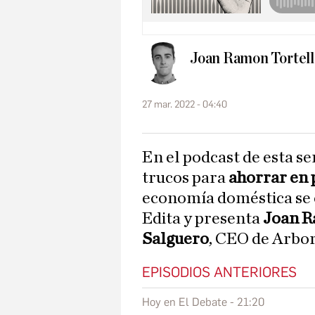
Joan Ramon Tortell
27 mar. 2022 - 04:40
En el podcast de esta semana compartimos los mejores
trucos para
ahorrar en 
economía doméstica se 
Edita y presenta
Joan R
Salguero
, CEO de Arbor
EPISODIOS ANTERIORES
Hoy en El Debate - 21:20