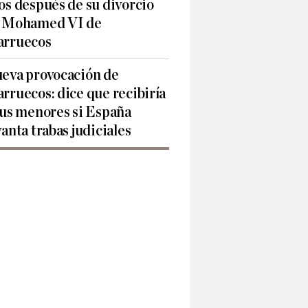
os después de su divorcio
 Mohamed VI de
rruecos
eva provocación de
rruecos: dice que recibiría
sus menores si España
vanta trabas judiciales