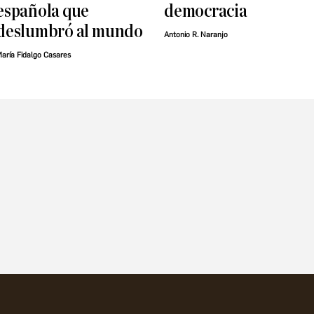
española que
democracia
deslumbró al mundo
Antonio R. Naranjo
aría Fidalgo Casares