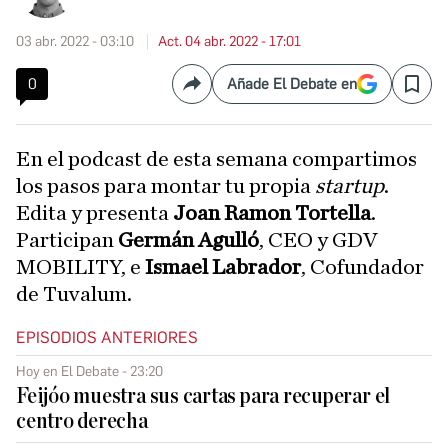
03 abr. 2022 - 03:10
Act. 04 abr. 2022 - 17:01
0
Añade El Debate en
Compartir
Save
En el podcast de esta semana compartimos
los pasos para montar tu propia
startup
.
Edita y presenta
Joan Ramon Tortella
.
Participan
Germán Agulló
, CEO y GDV
MOBILITY, e
Ismael Labrador
, Cofundador
de Tuvalum.
EPISODIOS ANTERIORES
Hoy en El Debate - 23:20
Feijóo muestra sus cartas para recuperar el
centro derecha