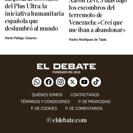
Aarón Levi, 5 días bajo
del Plus Ultra: la
los escombros del
iniciativa humanitaria
terremoto de
española que
Venezuela: «Creí que
deslumbró al mundo
me iban a abandonar»
María Fidalgo Casares
Nacho Rodríguez de Tapia
QUIÉNES SOMOS
CONTÁCTANOS
TÉRMINOS Y CONDICIONES
P. DE PRIVACIDAD
P. DE COOKIES
P. DE COMENTARIOS
© eldebate.com