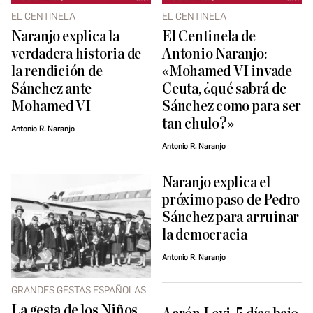
EL CENTINELA
EL CENTINELA
Naranjo explica la
El Centinela de
verdadera historia de
Antonio Naranjo:
la rendición de
«Mohamed VI invade
Sánchez ante
Ceuta, ¿qué sabrá de
Mohamed VI
Sánchez como para ser
tan chulo?»
Antonio R. Naranjo
Antonio R. Naranjo
Naranjo explica el
próximo paso de Pedro
Sánchez para arruinar
la democracia
Antonio R. Naranjo
GRANDES GESTAS ESPAÑOLAS
La gesta de los Niños